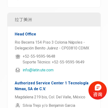
拉丁美洲
Head Office
Rio Becerra 154 Piso 3 Colonia Nápoles -
Delegación Benito Juárez - CP03810 CDMX
+52-55-9595-9648
Soporte Técnico: +52-55-9595-9649
info@latin.ute.com
Authorized Service Center 1 Tecnología
Nimax, SA de C.V.
Magdalena 219 bis, Col. Del Valle, México
Silvia Trejo y/o Benjamin Garcia