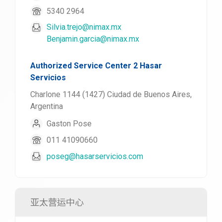
5340 2964
Silvia.trejo@nimax.mx
Benjamin.garcia@nimax.mx
Authorized Service Center 2 Hasar
Servicios
Charlone 1144 (1427) Ciudad de Buenos Aires,
Argentina
Gaston Pose
011 41090660
poseg@hasarservicios.com
亚太营运中心