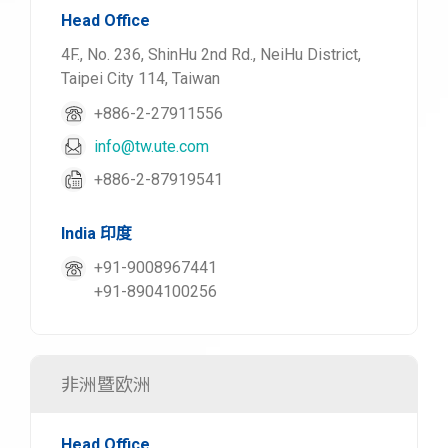
Head Office
4F., No. 236, ShinHu 2nd Rd., NeiHu District,
Taipei City 114, Taiwan
+886-2-27911556
info@tw.ute.com
+886-2-87919541
India 印度
+91-9008967441
+91-8904100256
非洲暨欧洲
Head Office