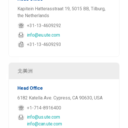
Kapitein Hatterasstraat 19, 5015 BB, Tilburg,
the Netherlands
+31-13-4609292
info@eu.ute.com
+31-13-4609293
北美洲
Head Office
6182 Katella Ave. Cypress, CA 90630, USA
+1-714-8916400
info@us.ute.com
info@can.ute.com