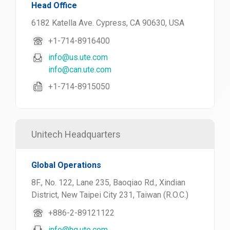
Head Office
6182 Katella Ave. Cypress, CA 90630, USA
+1-714-8916400
info@us.ute.com
info@can.ute.com
+1-714-8915050
Unitech Headquarters
Global Operations
8F., No. 122, Lane 235, Baoqiao Rd., Xindian
District, New Taipei City 231, Taiwan (R.O.C.)
+886-2-89121122
info@hq.ute.com