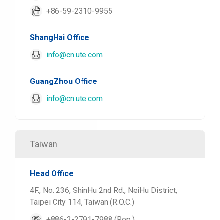
+86-59-2310-9955
ShangHai Office
info@cn.ute.com
GuangZhou Office
info@cn.ute.com
Taiwan
Head Office
4F., No. 236, ShinHu 2nd Rd., NeiHu District,
Taipei City 114, Taiwan (R.O.C.)
+886-2-2791-7988 (Rep.)