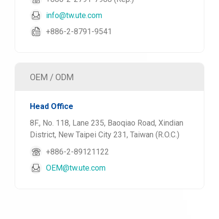
info@tw.ute.com
+886-2-8791-9541
OEM / ODM
Head Office
8F., No. 118, Lane 235, Baoqiao Road, Xindian
District, New Taipei City 231, Taiwan (R.O.C.)
+886-2-89121122
OEM@tw.ute.com