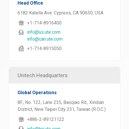
Head Office
6182 Katella Ave. Cypress, CA 90630, USA
+1-714-8916400
info@us.ute.com
info@can.ute.com
+1-714-8915050
Unitech Headquarters
Global Operations
8F., No. 122, Lane 235, Baoqiao Rd., Xindian
District, New Taipei City 231, Taiwan (R.O.C.)
+886-2-89121122
info@hq.ute.com