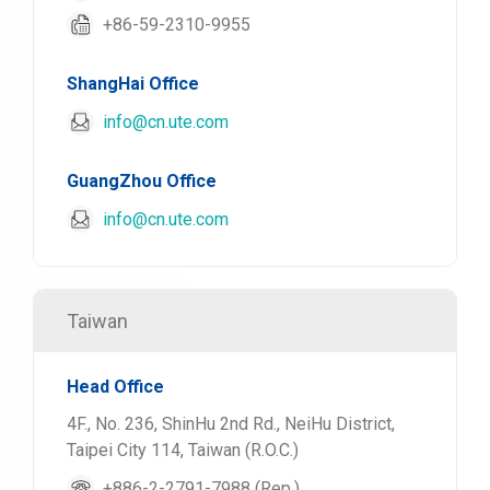
+86-59-2310-9955
ShangHai Office
info@cn.ute.com
GuangZhou Office
info@cn.ute.com
Taiwan
Head Office
4F., No. 236, ShinHu 2nd Rd., NeiHu District,
Taipei City 114, Taiwan (R.O.C.)
+886-2-2791-7988 (Rep.)