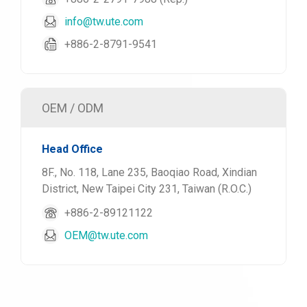
info@tw.ute.com
+886-2-8791-9541
OEM / ODM
Head Office
8F., No. 118, Lane 235, Baoqiao Road, Xindian
District, New Taipei City 231, Taiwan (R.O.C.)
+886-2-89121122
OEM@tw.ute.com