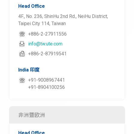
Head Office
4F., No. 236, ShinHu 2nd Rd., NeiHu District,
Taipei City 114, Taiwan
+886-2-27911556
info@tw.ute.com
+886-2-87919541
India 印度
+91-9008967441
+91-8904100256
非洲暨欧洲
Head Office