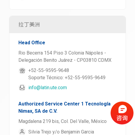
拉丁美洲
Head Office
Rio Becerra 154 Piso 3 Colonia Nápoles -
Delegación Benito Juárez - CP03810 CDMX
+52-55-9595-9648
Soporte Técnico: +52-55-9595-9649
info@latin.ute.com
Authorized Service Center 1 Tecnología
Nimax, SA de C.V.
Magdalena 219 bis, Col. Del Valle, México
Silvia Trejo y/o Benjamin Garcia