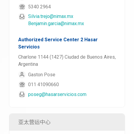
5340 2964
Silvia.trejo@nimax.mx
Benjamin.garcia@nimax.mx
Authorized Service Center 2 Hasar
Servicios
Charlone 1144 (1427) Ciudad de Buenos Aires,
Argentina
Gaston Pose
011 41090660
poseg@hasarservicios.com
亚太营运中心