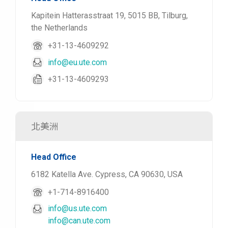
Kapitein Hatterasstraat 19, 5015 BB, Tilburg,
the Netherlands
+31-13-4609292
info@eu.ute.com
+31-13-4609293
北美洲
Head Office
6182 Katella Ave. Cypress, CA 90630, USA
+1-714-8916400
info@us.ute.com
info@can.ute.com