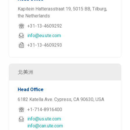
Kapitein Hatterasstraat 19, 5015 BB, Tilburg,
the Netherlands
+31-13-4609292
info@eu.ute.com
+31-13-4609293
北美洲
Head Office
6182 Katella Ave. Cypress, CA 90630, USA
+1-714-8916400
info@us.ute.com
info@can.ute.com