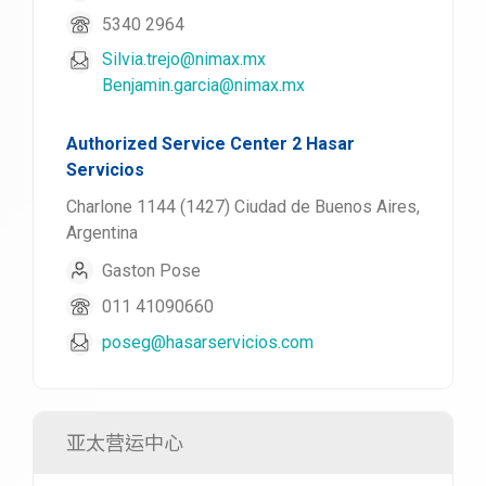
5340 2964
Silvia.trejo@nimax.mx
Benjamin.garcia@nimax.mx
Authorized Service Center 2 Hasar
Servicios
Charlone 1144 (1427) Ciudad de Buenos Aires,
Argentina
Gaston Pose
011 41090660
poseg@hasarservicios.com
亚太营运中心