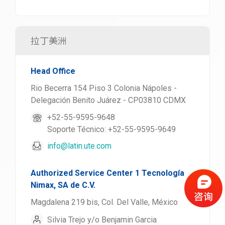
拉丁美洲
Head Office
Rio Becerra 154 Piso 3 Colonia Nápoles -
Delegación Benito Juárez - CP03810 CDMX
+52-55-9595-9648
Soporte Técnico: +52-55-9595-9649
info@latin.ute.com
Authorized Service Center 1 Tecnología
Nimax, SA de C.V.
Magdalena 219 bis, Col. Del Valle, México
Silvia Trejo y/o Benjamin Garcia