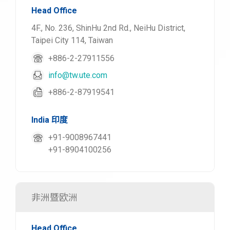
Head Office
4F., No. 236, ShinHu 2nd Rd., NeiHu District,
Taipei City 114, Taiwan
+886-2-27911556
info@tw.ute.com
+886-2-87919541
India 印度
+91-9008967441
+91-8904100256
非洲暨欧洲
Head Office