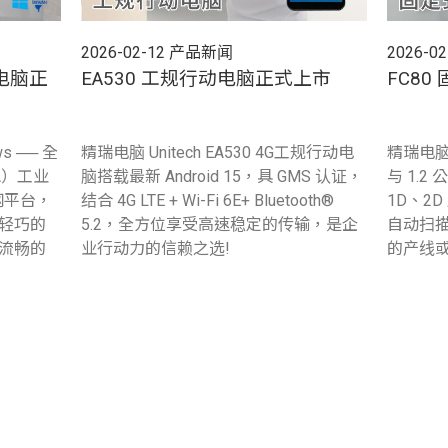
2026-02-12
产品新闻
2026-02
板电脑正
EA530 工规行动电脑正式上市
FC8
ws ── 全
精瑞电脑 Unitech EA530 4G工规行动电
精瑞电脑 
OA）工业
脑搭载最新 Android 15，具 GMS 认证，
与 1.
联网平台，
结合 4G LTE + Wi-Fi 6E+ Bluetooth®
1D、2
轻巧的
5.2，全方位享受高速稳定的传输，是企
自动扫
流畅的
业行动力的信赖之选!
的产线