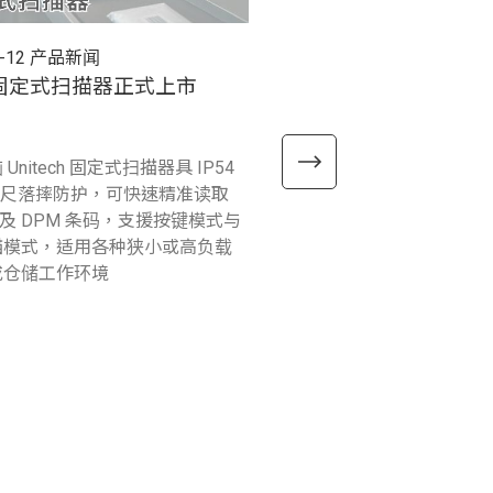
-12
产品新闻
2025-12-26
产品新闻
0 固定式扫描器正式上市
RP300 超高频RFID 
式上市
Unitech 固定式扫描器具 IP54
精瑞电脑Unitech 将RFID
2 公尺落摔防护，可快速精准读取
描功能整合于一机，推出RP3
D 及 DPM 条码，支援按键模式与
RFID 行动读取器，支援多
描模式，适用各种狭小或高负载
也可作为独立设备使用，能
或仓储工作环境
检查、仓库管理和资产追踪
情境中灵活使用。