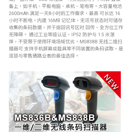
备上，如手机、平板电脑、桌机、笔电等。大容量电池
2600mAh 满足一天8小时的工作需求，最高 可长达 16
小时不断电。内建 16MB 记忆体，无讯号状态时可储存
收集的条码数据，并于返回讯号区时 回传，全方位工作
无障碍。 通过工业等级认证，IP52 防护与 1.5 米落
摔，不受限于使用环境场域优劣。MS838B 无线二维扫
描器可 支持手机屏幕或载具等不同装置的条码读取，是
连锁与零售通路业者的最佳选择。