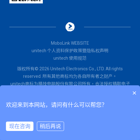
MoboLink WEBSITE
unitech 个人资料保护政策暨隐私权声明
unitech 使用规范
版权所有© 2026 Unitech Electronics Co., LTD. All rights
reserved. 所有其他商标均为各自所有者之财产。
unitech商标为精技电脑股份有限公司所有，
合法授权
精联电子
×
股份有限公司使用。
闽ICP备2022015071号
欢迎来到本网站，请问有什么可以帮您？
闽公网安备 35020602002651号
为改善网站和用户体验，本网站会使用Cookie。
现在咨询
稍后再说
同意
unitech 个人资料保护政策暨隐私权声明