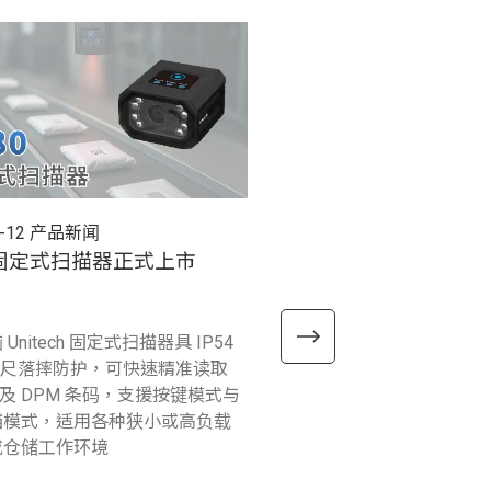
-12
产品新闻
2025-12-26
产品新闻
0 固定式扫描器正式上市
RP300 超高频RFID 
式上市
Unitech 固定式扫描器具 IP54
精瑞电脑Unitech 将RFID
2 公尺落摔防护，可快速精准读取
描功能整合于一机，推出RP3
D 及 DPM 条码，支援按键模式与
RFID 行动读取器，支援多
描模式，适用各种狭小或高负载
也可作为独立设备使用，能
或仓储工作环境
检查、仓库管理和资产追踪
情境中灵活使用。