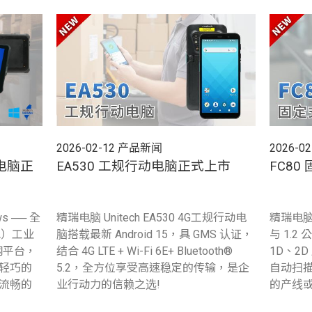
2026-02-12
产品新闻
2026-02
板电脑正
EA530 工规行动电脑正式上市
FC8
ws ── 全
精瑞电脑 Unitech EA530 4G工规行动电
精瑞电脑 
OA）工业
脑搭载最新 Android 15，具 GMS 认证，
与 1.
联网平台，
结合 4G LTE + Wi-Fi 6E+ Bluetooth®
1D、2
轻巧的
5.2，全方位享受高速稳定的传输，是企
自动扫
流畅的
业行动力的信赖之选!
的产线