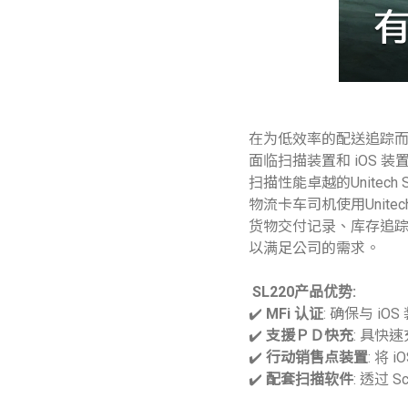
在为低效率的配送追踪
面临扫描装置和 iOS 
扫描性能卓越的Unitech
物流卡车司机使用Unitec
货物交付记录、库存追踪和
以满足公司的需求。
SL220产品优势:
✔️
MFi 认证
: 确保与 i
✔️
支援ＰＤ快充
: 具快
✔️
行动销售点装置
: 将
✔️
配套扫描软件
: 透过