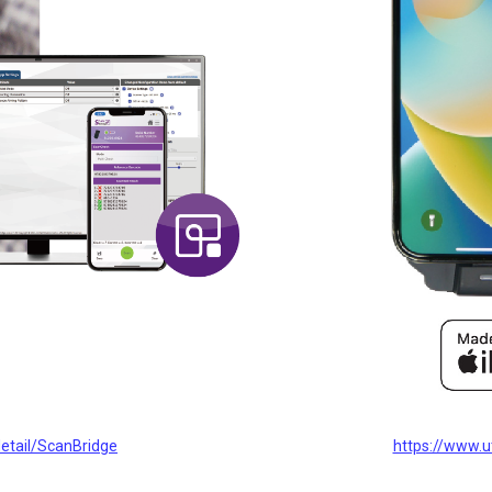
etail/ScanBridge
https://www.u