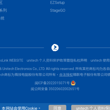
区
EZSetup
N系列
StageGO
系统
oLink WEBSITE
unitech 个人资料保护政策暨隐私权声明
unitech 
Unitech Electronics Co., LTD. All rights reserved. 所有其他商
itech商标为精技电脑股份有限公司所有，
合法授权
精联电子股份有限公司
闽ICP备2022015071号
闽公网安备 35020602002651号
网站会使用Cookie。
同意
unitech 个人