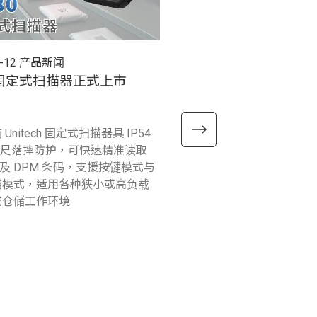
-12
产品新闻
2025-12-26
产品新闻
0 固定式扫描器正式上市
RP300 超高频RFID 
式上市
Unitech 固定式扫描器具 IP54
精瑞电脑Unitech 将RFID
2 公尺落摔防护，可快速精准读取
描功能整合于一机，推出RP3
D 及 DPM 条码，支援按键模式与
RFID 行动读取器，支援多
描模式，适用各种狭小或高负载
也可作为独立设备使用，能
或仓储工作环境
检查、仓库管理和资产追踪
情境中灵活使用。