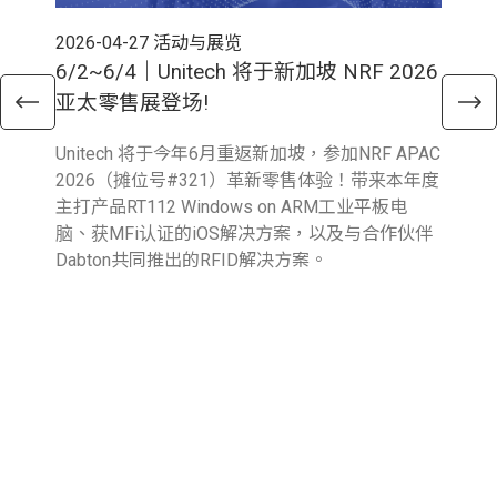
2026-04-27
活动与展览
202
6/2~6/4｜Unitech 将于新加坡 NRF 2026
5/
亚太零售展登场!
CO
与
Unitech 将于今年6月重返新加坡，参加NRF APAC
20
2026（摊位号#321）革新零售体验！带来本年度
与i
主打产品RT112 Windows on ARM工业平板电
RF
脑、获MFi认证的iOS解决方案，以及与合作伙伴
CO
Dabton共同推出的RFID解决方案。
「P