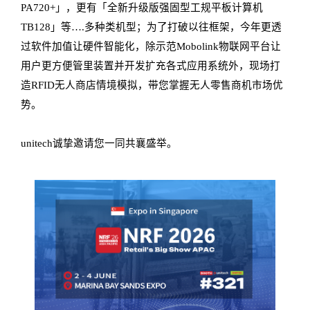
PA720+」，
更有「全新升级版强固型工规平板计算机
TB128」等….多种类机型；
为了打破以往框架，今年更透
过软件加值让硬件智能化，
除示范
Mobolink物联网平台让
用户更方便管里装置并开发扩充各式应用系统外，
现场打
造
RFID无人商店情境模拟，带您掌握无人零售商机市场优
势。
unitech诚挚邀请您一同共襄盛举。