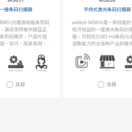
一维条码扫描器
手持式激光条码扫描器
ch MS851内建高效能条形码
unitech MS836是一款效能
，满足使用者快速且正
经济效益的一维激光条码扫
条形码需求，产品外观
器，可轻松扫读3 mil条码与
观、轻巧、简单易用、
读取能力符合各种产业的需
体工学的特性满足所有
足所有商业以及工业环境的
业环境的应用。
求，提升作业效能以及节省
的绝佳利器。
比较
比较