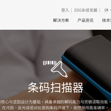
登入
ESG永续发展
解决方案
产品资讯
技术
条码扫描器
效能读取核心与坚固设计为基础，具备卓越的解码能力与灵敏读取效
在污损、反光或低对比度的条码环境下，依然保持高准确率。