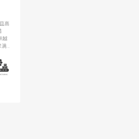
好且高
描
卓越
求满
需
成本