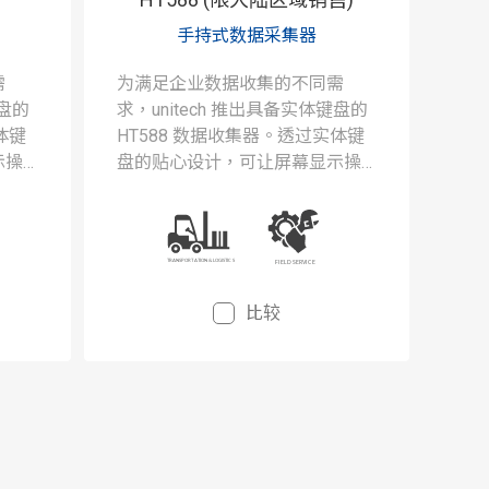
手持式数据采集器
需
为满足企业数据收集的不同需
键盘的
求，unitech 推出具备实体键盘的
体键
HT588 数据收集器。透过实体键
示操
盘的贴心设计，可让屏幕显示操
与切
作区域不受到输入按键显示与切
换的
换的影响，节省作业画面切换的
时间。
比较