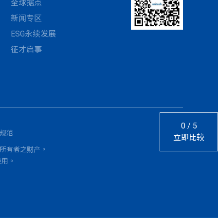
全球据点
新闻专区
ESG永续发展
征才启事
0
/
5
使用规范
立即比较
标均为各自所有者之财产。
使用。