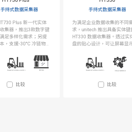
G 手持式数据采集器
手持式数据采集器
h HT730 Plus 新一代实体
为满足企业数据收集的不同
收集器，推出3款数字键
求，unitech 推出具备实体
满足多样化需求；另提
HT330 数据收集器。透过实
本，支援-30°C 冷链物流
盘的贴心设计，可让屏幕显
操作。
作区域不受到输入按键显示
换的影响，节省作业画面切
时间。
比较
比较