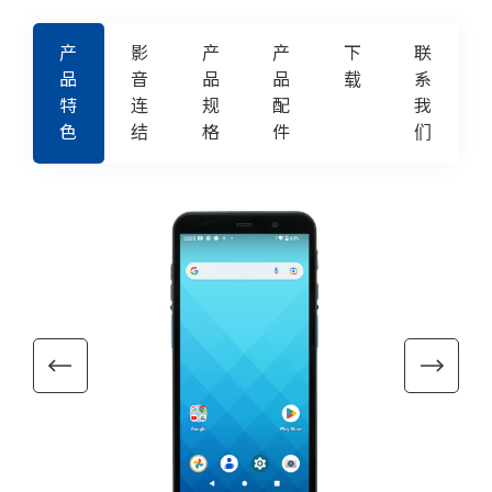
产
影
产
产
下
联
品
音
品
品
载
系
特
连
规
配
我
色
结
格
件
们