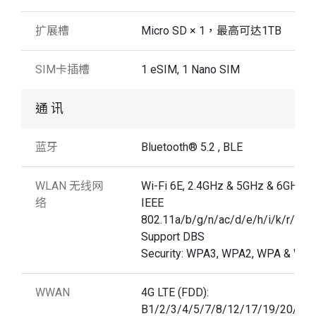
扩展槽
Micro SD × 1，最高可达1TB
SIM卡插槽
1 eSIM, 1 Nano SIM
通 讯
蓝牙
Bluetooth® 5.2 , BLE
WLAN 无线网
Wi-Fi 6E, 2.4GHz & 5GHz & 6GHz
络
IEEE
802.11a/b/g/n/ac/d/e/h/i/k/r/u/w
Support DBS
Security: WPA3, WPA2, WPA & WE
WWAN
4G LTE (FDD):
B1/2/3/4/5/7/8/12/17/19/20/28