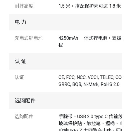
耐摔高度
1.5 米，搭配保护壳可达 1.8 米
电 力
充电式锂电池
4250mAh 一体式锂电池，支援温插
拔
认 证
认证
CE, FCC, NCC, VCCI, TELEC, CCC,
SRRC, BQB, N-Mark, RoHS 2.0
选购配件
选购配件
手腕带、USB 2.0 type C 传输线、9
玻璃保护贴、触控笔、握柄、电池
单槽USB/乙太网路充电座、四槽电