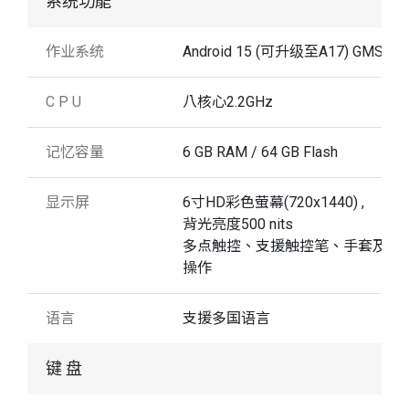
系统功能
作业系统
Android 15 (可升级至A17) GMS 认
C P U
八核心2.2GHz
记忆容量
6 GB RAM / 64 GB Flash
显示屏
6寸HD彩色萤幕(720x1440) ,
背光亮度500 nits
多点触控、支援触控笔、手套及湿
操作
语言
支援多国语言
键 盘