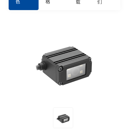
色
格
载
们