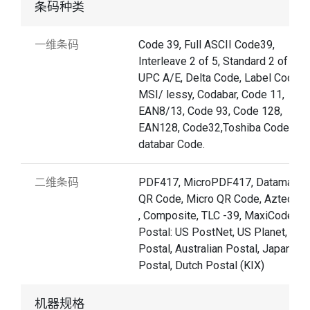
条码种类
一维条码
Code 39, Full ASCII Code39,
Interleave 2 of 5, Standard 2 of 5,
UPC A/E, Delta Code, Label Code,
MSI/ lessy, Codabar, Code 11,
EAN8/13, Code 93, Code 128,
EAN128, Code32,Toshiba Code, GS
databar Code.
二维条码
PDF417, MicroPDF417, Datamatrix,
QR Code, Micro QR Code, Aztec, R
, Composite, TLC -39, MaxiCode.
Postal: US PostNet, US Planet, UK
Postal, Australian Postal, Japan
Postal, Dutch Postal (KIX)
机器规格