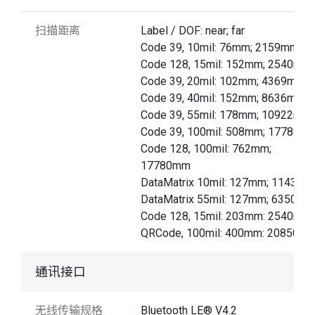
扫描距离
Label / DOF: near; far
Code 39, 10mil: 76mm; 2159mm
Code 128, 15mil: 152mm; 2540mm
Code 39, 20mil: 102mm; 4369mm
Code 39, 40mil: 152mm; 8636mm
Code 39, 55mil: 178mm; 10922mm
Code 39, 100mil: 508mm; 17780m
Code 128, 100mil: 762mm;
17780mm
DataMatrix 10mil: 127mm; 1143mm
DataMatrix 55mil: 127mm; 6350mm
Code 128, 15mil: 203mm: 2540mm
QRCode, 100mil: 400mm: 20850m
通讯接口
无线传输规格
Bluetooth LE® V4.2