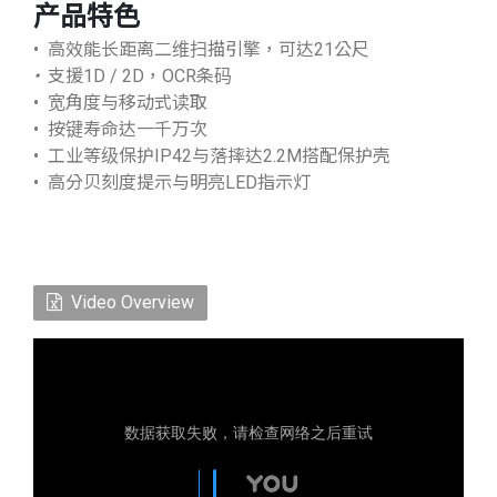
产品特色
• 高效能长距离二维扫描引擎，可达21公尺
•
支援1D / 2D，OCR条码
• 宽角度与移动式读取
• 按键寿命达一千万次
• 工业等级保护IP42与落摔达2.2M搭配保护壳
• 高分贝刻度提示与明亮LED指示灯
Video Overview