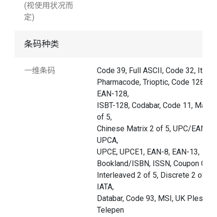
(视使用状况而
定)
条码种类
一维条码
Code 39, Full ASCII, Code 32, Italia
Pharmacode, Trioptic, Code 128,
EAN-128,
ISBT-128, Codabar, Code 11, Matrix
of 5,
Chinese Matrix 2 of 5, UPC/EAN,
UPCA,
UPCE, UPCE1, EAN-8, EAN-13,
Bookland/ISBN, ISSN, Coupon Code
Interleaved 2 of 5, Discrete 2 of 5,
IATA,
Databar, Code 93, MSI, UK Plessy,
Telepen