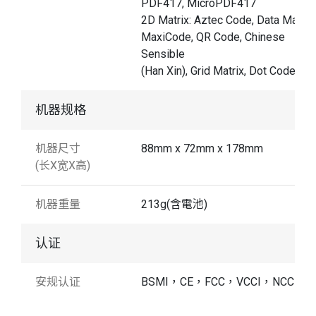
PDF417, MicroPDF417
2D Matrix: Aztec Code, Data Matrix,
MaxiCode, QR Code, Chinese
Sensible
(Han Xin), Grid Matrix, Dot Code
机器规格
机器尺寸
88mm x 72mm x 178mm
(长X宽X高)
机器重量
213g(含電池)
认证
安规认证
BSMI，CE，FCC，VCCI，NCC