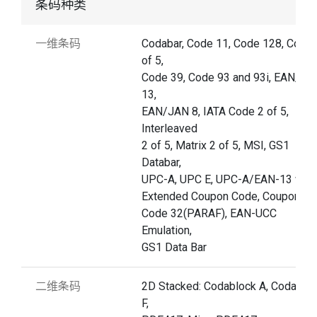
条码种类
一维条码
Codabar, Code 11, Code 128, Code 
of 5,
Code 39, Code 93 and 93i, EAN/JA
13,
EAN/JAN 8, IATA Code 2 of 5,
Interleaved
2 of 5, Matrix 2 of 5, MSI, GS1
Databar,
UPC-A, UPC E, UPC-A/EAN-13 with
Extended Coupon Code, Coupon G
Code 32(PARAF), EAN-UCC
Emulation,
GS1 Data Bar
二维条码
2D Stacked: Codablock A, Codablo
F,