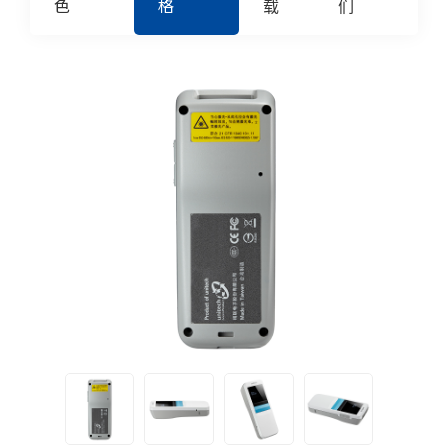
色
格
载
们