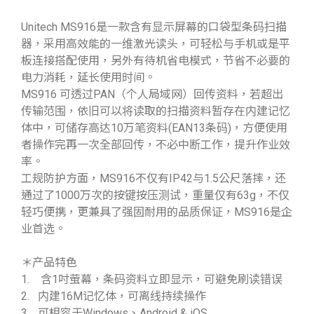
Unitech MS916是一款含有显示屏幕的口袋型条码扫描
器，采用高效能的一维激光读头，可轻松与手机或是平
板连接搭配使用，另外有待机省电模式，节省不必要的
电力消耗，延长使用时间。
MS916 可透过PAN（个人局域网）回传资料，若超出
传输范围，依旧可以将读取的扫描资料暂存在内建记忆
体中，可储存高达10万笔资料(EAN13条码)，方便使用
者操作完再一次全部回传，不必中断工作，提升作业效
率。
工规防护方面，MS916不仅有IP42与1.5公尺落摔，还
通过了1000万次的按键按压测试，重量仅有63g，不仅
轻巧便携，更兼具了强固耐用的品质保证，MS916是企
业首选。
＊产品特色
1. 含1吋萤幕，条码资料立即显示，可避免刷读错误
2. 内建16M记忆体，可离线持续操作
3. 可相容于Windows、Android & iOS