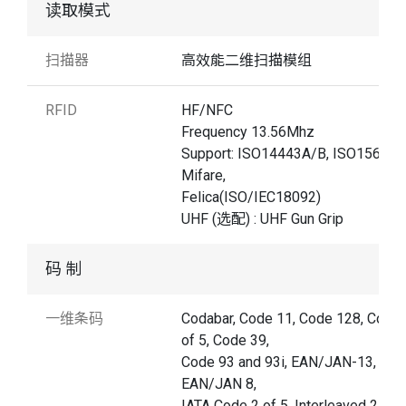
读取模式
扫描器
高效能二维扫描模组
RFID
HF/NFC
Frequency 13.56Mhz
Support: ISO14443A/B, ISO15693,
Mifare,
Felica(ISO/IEC18092)
UHF (选配) : UHF Gun Grip
码 制
一维条码
Codabar, Code 11, Code 128, Code 
of 5, Code 39,
Code 93 and 93i, EAN/JAN-13,
EAN/JAN 8,
IATA Code 2 of 5, Interleaved 2 of 5