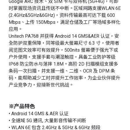
Google ARC 技术、双 SIM 卡与双待机 (5G+4G)，可即
时掌握现场资讯且传送不中断。区域网路支援WLAN 6E
(2.4GHz&5GHz&6GHz)，资料传输最高可达下载 600
Mbps、上传 150Mbps，满足仓储及工厂等场域多样化
应用。
Unitech PA768 并获得 Android 14 GMS&AER 认证，安
全防护双重保障，同等级最大萤幕尺寸 6.3 寸，使用者
阅览图文效率可有效提升，500nits 萤幕便于强光下或
户外使用，支援手套与潮湿触控，具备工业防护等级
IP68 防尘防水与落摔 1.8M。高阶 2D 扫描模组支援多
条码一次扫描，并支援一维、二维、OCR 及 DPM 条
码，能帮助减少工时并提升工作效率，为企业伙伴提升
产业竞争力，迎接新世代挑战。
※产品特色
• Android 14 GMS & AER 认证
• 全速域 5G 通讯, 大量影音传输不间断
• WLAN 6E 包含 2.4GHz & 5GHz & 6GHz 频段