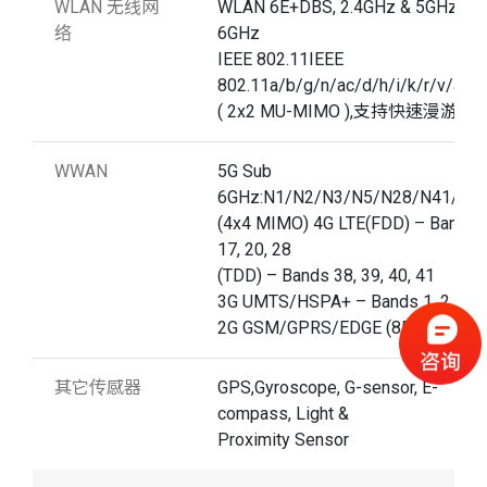
WLAN 无线网
WLAN 6E+DBS, 2.4GHz & 5GHz &
络
6GHz
IEEE 802.11IEEE
802.11a/b/g/n/ac/d/h/i/k/r/v/ac/
( 2x2 MU-MIMO ),支持快速漫游
WWAN
5G Sub
6GHz:N1/N2/N3/N5/N28/N41/N7
(4x4 MIMO) 4G LTE(FDD) – Bands 1, 2,
17, 20, 28
(TDD) – Bands 38, 39, 40, 41
3G UMTS/HSPA+ – Bands 1, 2, 5, 8
2G GSM/GPRS/EDGE (850/900/18
其它传感器
GPS,Gyroscope, G-sensor, E-
compass, Light &
Proximity Sensor