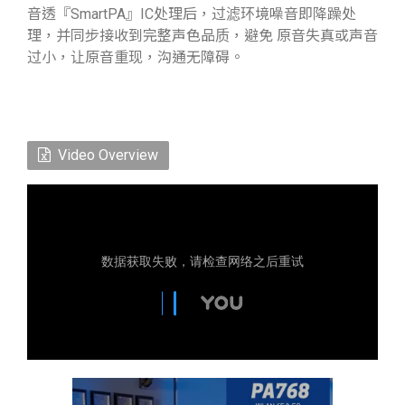
音透『SmartPA』IC处理后，过滤环境噪音即降躁处
理，并同步接收到完整声色品质，避免 原音失真或声音
过小，让原音重现，沟通无障碍。
Video Overview