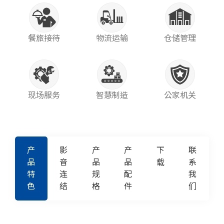
餐旅接待
物流运输
仓储管理
现场服务
智慧制造
公家机关
产
影
产
产
下
联
品
音
品
品
载
系
特
连
规
配
我
色
结
格
件
们