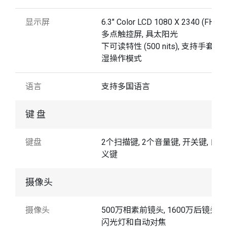
显示屏
6.3" Color LCD 1080 X 2340 (FHD+)
多点触控屏, 具太阳光
下可读特性 (500 nits), 支持手套与
湿操作模式
语言
支持多国语言
键 盘
键盘
2个扫描键, 2个音量键, 开关键, 自定
义键
摄像头
摄像头
500万相素前镜头, 1600万后镜头 
闪光灯和自动对焦