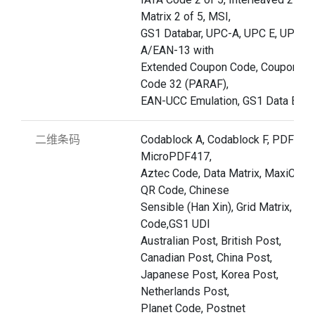
Matrix 2 of 5, MSI,
GS1 Databar, UPC-A, UPC E, UPC-
A/EAN-13 with
Extended Coupon Code, Coupon G
Code 32 (PARAF),
EAN-UCC Emulation, GS1 Data Bar
二维条码
Codablock A, Codablock F, PDF417,
MicroPDF417,
Aztec Code, Data Matrix, MaxiCode
QR Code, Chinese
Sensible (Han Xin), Grid Matrix, Dot
Code,GS1 UDI
Australian Post, British Post,
Canadian Post, China Post,
Japanese Post, Korea Post,
Netherlands Post,
Planet Code, Postnet