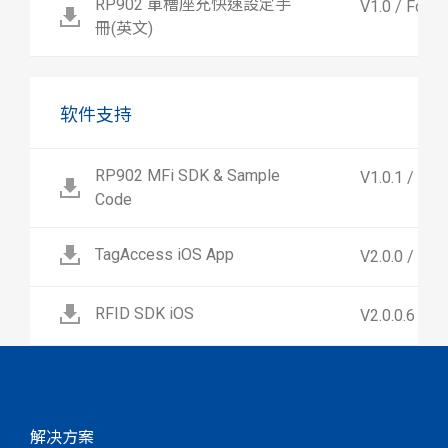
RP902 單槽座充快速設定手
V1.0 / For 
冊(英文)
软件支持
RP902 MFi SDK & Sample
V1.0.1 / Fo
Code
TagAccess iOS App
V2.0.0 / Fo
RFID SDK iOS
V2.0.0.6 / F
解决方案