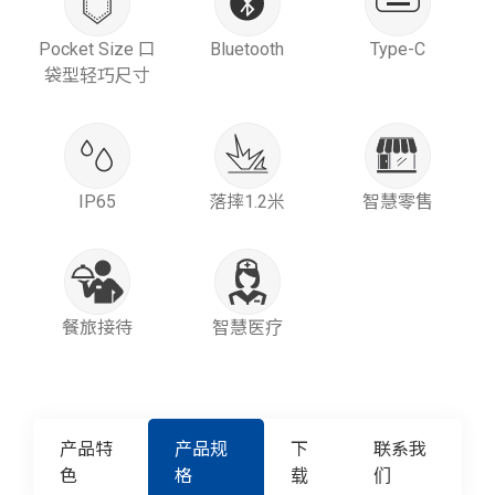
Pocket Size 口
Bluetooth
Type-C
袋型轻巧尺寸
IP65
落摔1.2米
智慧零售
餐旅接待
智慧医疗
产品特
产品规
下
联系我
色
格
载
们