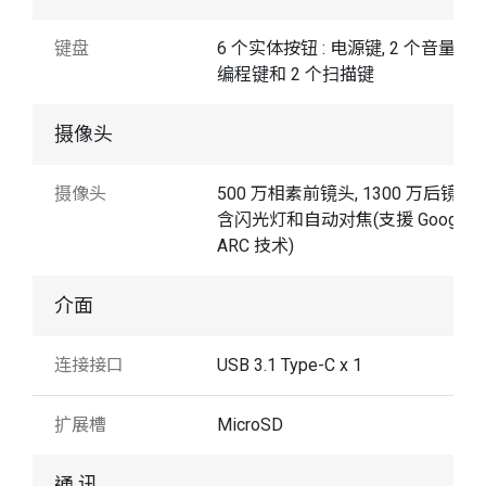
键盘
6 个实体按钮 : 电源键, 2 个音量键,
编程键和 2 个扫描键
摄像头
摄像头
500 万相素前镜头, 1300 万后镜头
含闪光灯和自动对焦(支援 Google
ARC 技术)
介面
连接接口
USB 3.1 Type-C x 1
扩展槽
MicroSD
通 讯