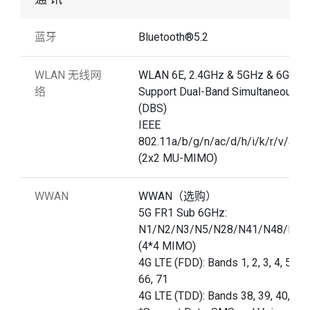
蓝牙
Bluetooth®5.2
WLAN 无线网
WLAN 6E, 2.4GHz & 5GHz & 6GHz
络
Support Dual-Band Simultaneous
(DBS)
IEEE
802.11a/b/g/n/ac/d/h/i/k/r/v/ac/
(2x2 MU-MIMO)
WWAN
WWAN（选购）
5G FR1 Sub 6GHz:
N1/N2/N3/N5/N28/N41/N48/N66
(4*4 MIMO)
4G LTE (FDD): Bands 1, 2, 3, 4, 5, 7, 8
66, 71
4G LTE (TDD): Bands 38, 39, 40, 41,