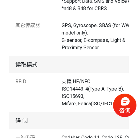
*Support Data, SMS and Voice capab
*n48 & B48 for CBRS
其它传感器
GPS, Gyroscope, SBAS (for WWAN
model only),
G-sensor, E-compass, Light &
Proximity Sensor
读取模式
RFID
支援 HF/NFC
ISO14443-4(Type A, Type B),
ISO15693,
Mifare, Felica(ISO/IEC18092)
码 制
一维条码
Codabar, Code 11, Code 128, Code 