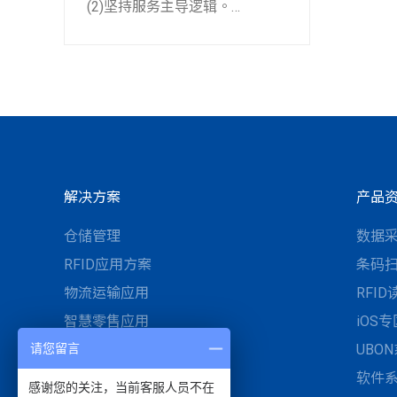
(2)坚持服务主导逻辑。
(3)共创开放平台与信任机制。
解决方案
产品
仓储管理
数据
RFID应用方案
条码
物流运输应用
RFI
智慧零售应用
iOS专
请您留言
智慧医疗与UDI医材管理
UBO
工业自动化与智慧制造
软件
感谢您的关注，当前客服人员不在