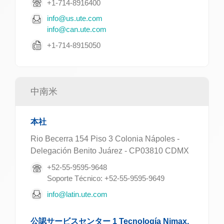
+1-714-8916400
info@us.ute.com
info@can.ute.com
+1-714-8915050
中南米
本社
Rio Becerra 154 Piso 3 Colonia Nápoles -
Delegación Benito Juárez - CP03810 CDMX
+52-55-9595-9648
Soporte Técnico: +52-55-9595-9649
info@latin.ute.com
公認サービスセンター 1 Tecnología Nimax,