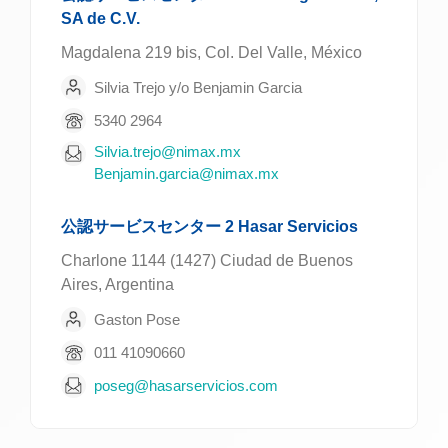
SA de C.V.
Magdalena 219 bis, Col. Del Valle, México
Silvia Trejo y/o Benjamin Garcia
5340 2964
Silvia.trejo@nimax.mx
Benjamin.garcia@nimax.mx
公認サービスセンター 2 Hasar Servicios
Charlone 1144 (1427) Ciudad de Buenos
Aires, Argentina
Gaston Pose
011 41090660
poseg@hasarservicios.com