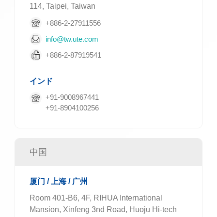
114, Taipei, Taiwan
+886-2-27911556
info@tw.ute.com
+886-2-87919541
インド
+91-9008967441
+91-8904100256
中国
厦门 / 上海 / 广州
Room 401-B6, 4F, RIHUA International
Mansion, Xinfeng 3nd Road, Huoju Hi-tech