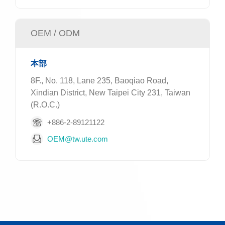
OEM / ODM
本部
8F., No. 118, Lane 235, Baoqiao Road,
Xindian District, New Taipei City 231, Taiwan
(R.O.C.)
+886-2-89121122
OEM@tw.ute.com