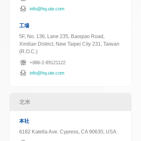
info@hq.ute.com
工場
5F, No. 136, Lane 235, Baoqiao Road,
Xindian District, New Taipei City 231, Taiwan
(R.O.C.)
+886-2-89121122
info@hq.ute.com
北米
本社
6182 Katella Ave. Cypress, CA 90630, USA