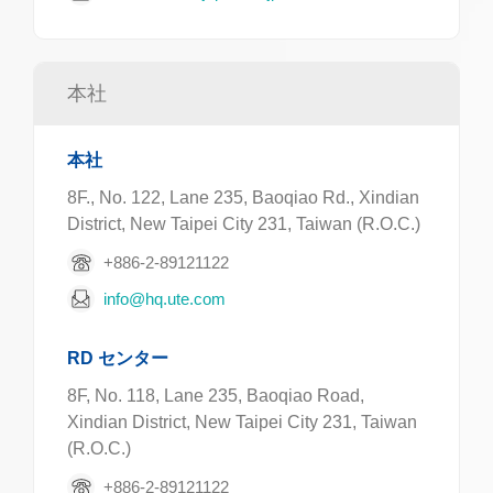
本社
本社
8F., No. 122, Lane 235, Baoqiao Rd., Xindian
District, New Taipei City 231, Taiwan (R.O.C.)
+886-2-89121122
info@hq.ute.com
RD センター
8F, No. 118, Lane 235, Baoqiao Road,
Xindian District, New Taipei City 231, Taiwan
(R.O.C.)
+886-2-89121122