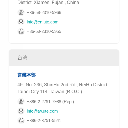
District, Xiamen, Fujan , China
+86-59-2310-9966
info@cn.ute.com
+86-59-2310-9955
台湾
営業本部
4F., No. 236, ShinHu 2nd Rd., NeiHu District,
Taipei City 114, Taiwan (R.O.C.)
+886-2-2791-7988 (Rep.)
info@tw.ute.com
+886-2-8791-9541