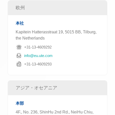
欧州
本社
Kapitein Hatterasstraat 19, 5015 BB, Tilburg,
the Netherlands
+31-13-4609292
info@eu.ute.com
+31-13-4609293
アジア・オセアニア
本部
4F., No. 236, ShinHu 2nd Rd., NeiHu Chiu,