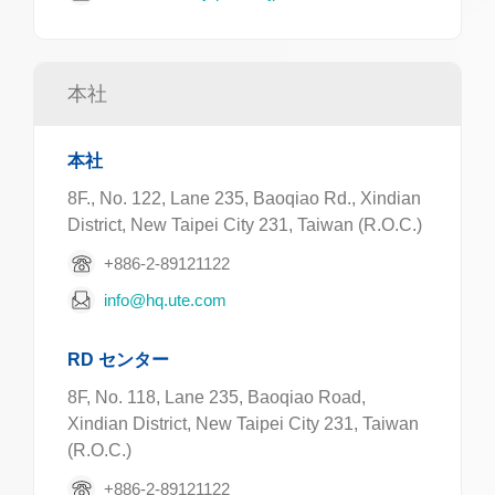
本社
本社
8F., No. 122, Lane 235, Baoqiao Rd., Xindian
District, New Taipei City 231, Taiwan (R.O.C.)
+886-2-89121122
info@hq.ute.com
RD センター
8F, No. 118, Lane 235, Baoqiao Road,
Xindian District, New Taipei City 231, Taiwan
(R.O.C.)
+886-2-89121122