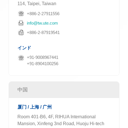
114, Taipei, Taiwan
+886-2-27911556
info@tw.ute.com
+886-2-87919541
インド
+91-9008967441
+91-8904100256
中国
厦门 / 上海 / 广州
Room 401-B6, 4F, RIHUA International
Mansion, Xinfeng 3nd Road, Huoju Hi-tech