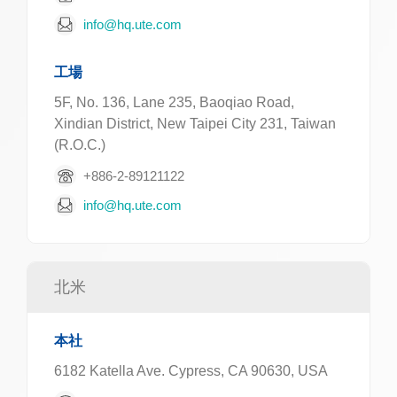
info@hq.ute.com
工場
5F, No. 136, Lane 235, Baoqiao Road,
Xindian District, New Taipei City 231, Taiwan
(R.O.C.)
+886-2-89121122
info@hq.ute.com
北米
本社
6182 Katella Ave. Cypress, CA 90630, USA