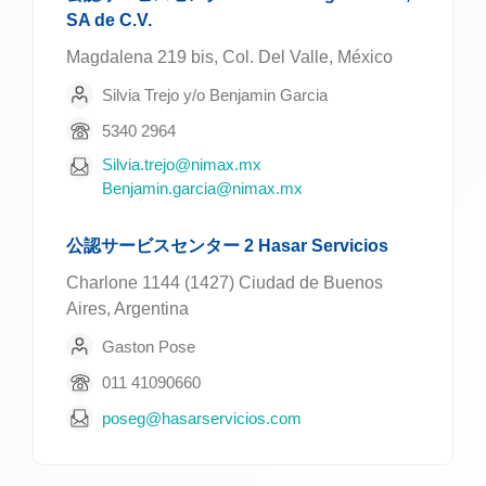
SA de C.V.
Magdalena 219 bis, Col. Del Valle, México
Silvia Trejo y/o Benjamin Garcia
5340 2964
Silvia.trejo@nimax.mx
Benjamin.garcia@nimax.mx
公認サービスセンター 2 Hasar Servicios
Charlone 1144 (1427) Ciudad de Buenos
Aires, Argentina
Gaston Pose
011 41090660
poseg@hasarservicios.com