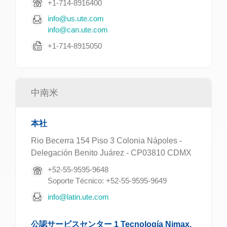
+1-714-8916400
info@us.ute.com
info@can.ute.com
+1-714-8915050
中南米
本社
Rio Becerra 154 Piso 3 Colonia Nápoles -
Delegación Benito Juárez - CP03810 CDMX
+52-55-9595-9648
Soporte Técnico: +52-55-9595-9649
info@latin.ute.com
公認サービスセンター 1 Tecnología Nimax,