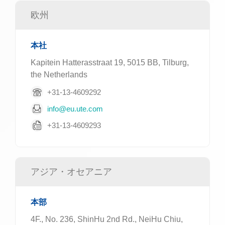
欧州
本社
Kapitein Hatterasstraat 19, 5015 BB, Tilburg,
the Netherlands
+31-13-4609292
info@eu.ute.com
+31-13-4609293
アジア・オセアニア
本部
4F., No. 236, ShinHu 2nd Rd., NeiHu Chiu,