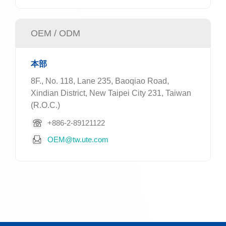
OEM / ODM
本部
8F., No. 118, Lane 235, Baoqiao Road,
Xindian District, New Taipei City 231, Taiwan
(R.O.C.)
+886-2-89121122
OEM@tw.ute.com