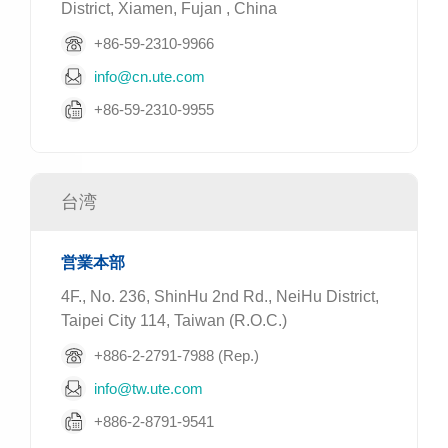
District, Xiamen, Fujan , China
+86-59-2310-9966
info@cn.ute.com
+86-59-2310-9955
台湾
営業本部
4F., No. 236, ShinHu 2nd Rd., NeiHu District,
Taipei City 114, Taiwan (R.O.C.)
+886-2-2791-7988 (Rep.)
info@tw.ute.com
+886-2-8791-9541