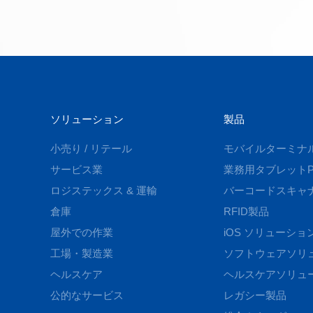
ソリューション
製品
小売り / リテール
モバイルターミナ
サービス業
業務用タブレットP
ロジステックス & 運輸
バーコードスキャ
倉庫
RFID製品
屋外での作業
iOS ソリューショ
工場・製造業
ソフトウェアソリ
ヘルスケア
ヘルスケアソリュ
公的なサービス
レガシー製品