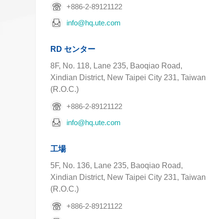
+886-2-89121122
info@hq.ute.com
RD センター
8F, No. 118, Lane 235, Baoqiao Road,
Xindian District, New Taipei City 231, Taiwan
(R.O.C.)
+886-2-89121122
info@hq.ute.com
工場
5F, No. 136, Lane 235, Baoqiao Road,
Xindian District, New Taipei City 231, Taiwan
(R.O.C.)
+886-2-89121122