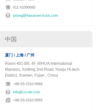
011 41090660
poseg@hasarservicios.com
中国
厦门 / 上海 / 广州
Room 401-B6, 4F, RIHUA International
Mansion, Xinfeng 3nd Road, Huoju Hi-tech
District, Xiamen, Fujan , China
+86-59-2310-9966
info@cn.ute.com
+86-59-2310-9955