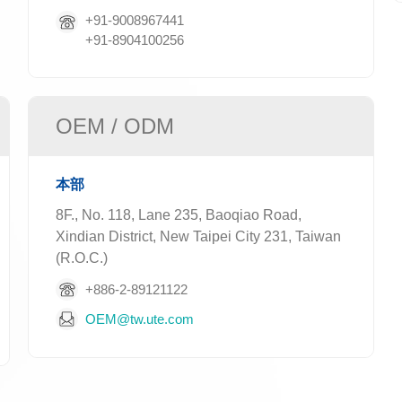
+91-9008967441
+91-8904100256
OEM / ODM
本部
8F., No. 118, Lane 235, Baoqiao Road,
Xindian District, New Taipei City 231, Taiwan
(R.O.C.)
+886-2-89121122
OEM@tw.ute.com