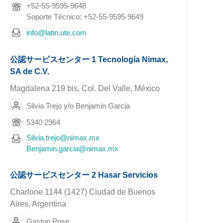
+52-55-9595-9648
Soporte Técnico: +52-55-9595-9649
info@latin.ute.com
公認サービスセンター 1 Tecnología Nimax,
SA de C.V.
Magdalena 219 bis, Col. Del Valle, México
Silvia Trejo y/o Benjamin Garcia
5340 2964
Silvia.trejo@nimax.mx
Benjamin.garcia@nimax.mx
公認サービスセンター 2 Hasar Servicios
Charlone 1144 (1427) Ciudad de Buenos
Aires, Argentina
Gaston Pose