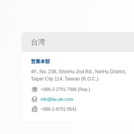
台湾
営業本部
4F., No. 236, ShinHu 2nd Rd., NeiHu District,
Taipei City 114, Taiwan (R.O.C.)
+886-2-2791-7988 (Rep.)
info@tw.ute.com
+886-2-8791-9541