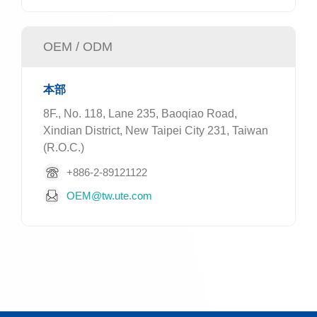
OEM / ODM
本部
8F., No. 118, Lane 235, Baoqiao Road,
Xindian District, New Taipei City 231, Taiwan
(R.O.C.)
+886-2-89121122
OEM@tw.ute.com