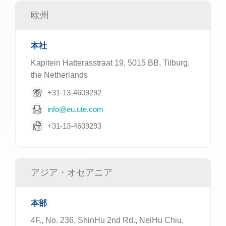
欧州
本社
Kapitein Hatterasstraat 19, 5015 BB, Tilburg,
the Netherlands
+31-13-4609292
info@eu.ute.com
+31-13-4609293
アジア・オセアニア
本部
4F., No. 236, ShinHu 2nd Rd., NeiHu Chiu,