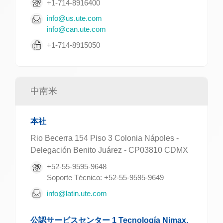
+1-714-8916400
info@us.ute.com
info@can.ute.com
+1-714-8915050
中南米
本社
Rio Becerra 154 Piso 3 Colonia Nápoles -
Delegación Benito Juárez - CP03810 CDMX
+52-55-9595-9648
Soporte Técnico: +52-55-9595-9649
info@latin.ute.com
公認サービスセンター 1 Tecnología Nimax,