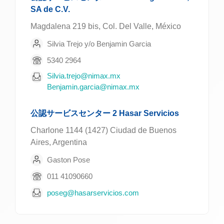
SA de C.V.
Magdalena 219 bis, Col. Del Valle, México
Silvia Trejo y/o Benjamin Garcia
5340 2964
Silvia.trejo@nimax.mx
Benjamin.garcia@nimax.mx
公認サービスセンター 2 Hasar Servicios
Charlone 1144 (1427) Ciudad de Buenos
Aires, Argentina
Gaston Pose
011 41090660
poseg@hasarservicios.com