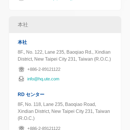
本社
本社
8F., No. 122, Lane 235, Baoqiao Rd., Xindian
District, New Taipei City 231, Taiwan (R.O.C.)
+886-2-89121122
info@hq.ute.com
RD センター
8F, No. 118, Lane 235, Baoqiao Road,
Xindian District, New Taipei City 231, Taiwan
(R.O.C.)
+886-2-89121122