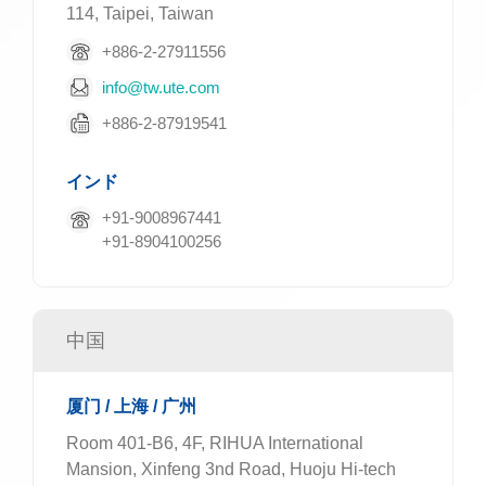
114, Taipei, Taiwan
+886-2-27911556
info@tw.ute.com
+886-2-87919541
インド
+91-9008967441
+91-8904100256
中国
厦门 / 上海 / 广州
Room 401-B6, 4F, RIHUA International
Mansion, Xinfeng 3nd Road, Huoju Hi-tech