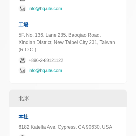
info@hq.ute.com
工場
5F, No. 136, Lane 235, Baoqiao Road,
Xindian District, New Taipei City 231, Taiwan
(R.O.C.)
+886-2-89121122
info@hq.ute.com
北米
本社
6182 Katella Ave. Cypress, CA 90630, USA