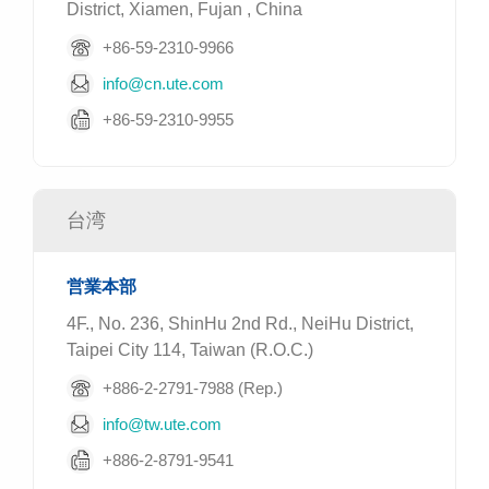
District, Xiamen, Fujan , China
+86-59-2310-9966
info@cn.ute.com
+86-59-2310-9955
台湾
営業本部
4F., No. 236, ShinHu 2nd Rd., NeiHu District,
Taipei City 114, Taiwan (R.O.C.)
+886-2-2791-7988 (Rep.)
info@tw.ute.com
+886-2-8791-9541