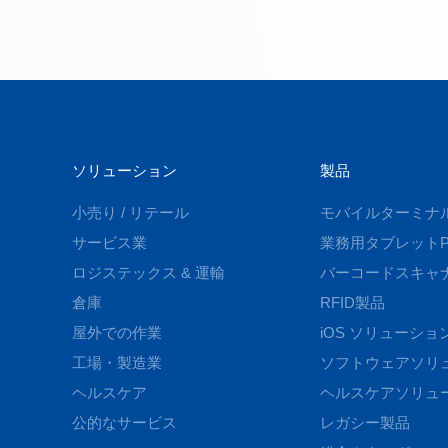
ソリューション
製品
小売り / リテール
モバイルターミナ
サービス業
業務用タブレットP
ロジステックス & 運輸
バーコードスキャ
倉庫
RFID製品
屋外での作業
iOS ソリューショ
工場・製造業
ソフトウェアソリ
ヘルスケア
ヘルスケアソリュ
公的なサービス
レガシー製品