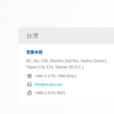
台湾
営業本部
4F., No. 236, ShinHu 2nd Rd., NeiHu District,
Taipei City 114, Taiwan (R.O.C.)
+886-2-2791-7988 (Rep.)
info@tw.ute.com
+886-2-8791-9541