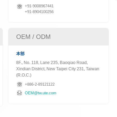
+91-9008967441
+91-8904100256
OEM / ODM
本部
8F., No. 118, Lane 235, Baoqiao Road,
Xindian District, New Taipei City 231, Taiwan
(R.O.C.)
+886-2-89121122
OEM@tw.ute.com