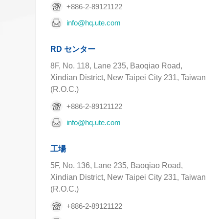
+886-2-89121122
info@hq.ute.com
RD センター
8F, No. 118, Lane 235, Baoqiao Road,
Xindian District, New Taipei City 231, Taiwan
(R.O.C.)
+886-2-89121122
info@hq.ute.com
工場
5F, No. 136, Lane 235, Baoqiao Road,
Xindian District, New Taipei City 231, Taiwan
(R.O.C.)
+886-2-89121122