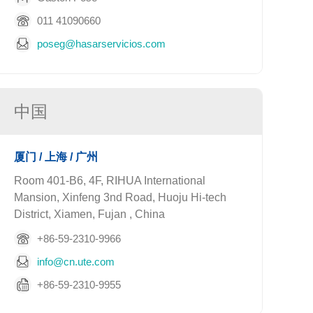
011 41090660
poseg@hasarservicios.com
中国
厦门 / 上海 / 广州
Room 401-B6, 4F, RIHUA International
Mansion, Xinfeng 3nd Road, Huoju Hi-tech
District, Xiamen, Fujan , China
+86-59-2310-9966
info@cn.ute.com
+86-59-2310-9955