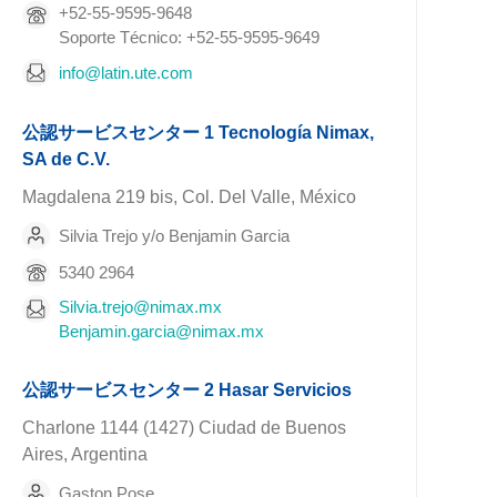
+52-55-9595-9648
Soporte Técnico: +52-55-9595-9649
info@latin.ute.com
公認サービスセンター 1 Tecnología Nimax,
SA de C.V.
Magdalena 219 bis, Col. Del Valle, México
Silvia Trejo y/o Benjamin Garcia
5340 2964
Silvia.trejo@nimax.mx
Benjamin.garcia@nimax.mx
公認サービスセンター 2 Hasar Servicios
Charlone 1144 (1427) Ciudad de Buenos
Aires, Argentina
Gaston Pose