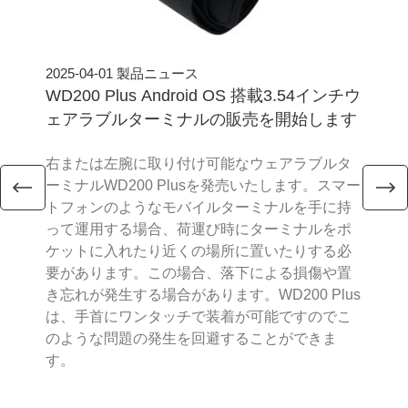
2025-04-01
製品ニュース
2024
WD200 Plus Android OS 搭載3.54インチウ
An
ェアラブルターミナルの販売を開始します
L
右または左腕に取り付け可能なウェアラブルタ
スリ
ーミナルWD200 Plusを発売いたします。スマー
に4
トフォンのようなモバイルターミナルを手に持
は
って運用する場合、荷運び時にターミナルをポ
パ
ケットに入れたり近くの場所に置いたりする必
ィタ
要があります。この場合、落下による損傷や置
し
き忘れが発生する場合があります。WD200 Plus
送
は、手首にワンタッチで装着が可能ですのでこ
す
のような問題の発生を回避することができま
す。