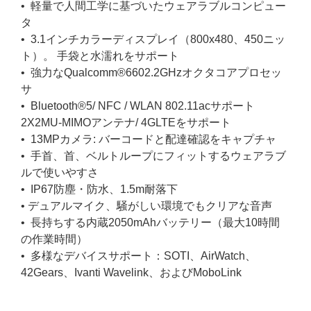
• 軽量で人間工学に基づいたウェアラブルコンピュー
タ
• 3.1インチカラーディスプレイ（800x480、450ニッ
ト）。 手袋と水濡れをサポート
• 強力なQualcomm®6602.2GHzオクタコアプロセッ
サ
• Bluetooth®5/ NFC / WLAN 802.11acサポート
2X2MU-MIMOアンテナ/ 4GLTEをサポート
• 13MPカメラ: バーコードと配達確認をキャプチャ
• 手首、首、ベルトループにフィットするウェアラブ
ルで使いやすさ
• IP67防塵・防水、1.5m耐落下
• デュアルマイク、騒がしい環境でもクリアな音声
• 長持ちする内蔵2050mAhバッテリー（最大10時間
の作業時間）
• 多様なデバイスサポート：SOTI、AirWatch、
42Gears、Ivanti Wavelink、およびMoboLink