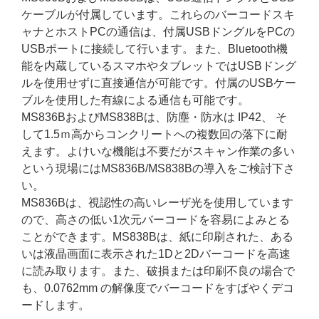
ケーブルが付属しています。これらのバーコードスキ
ャナとホストPCの通信は、付属USBドングルをPCの
USBポートに接続して行います。また、Bluetooth機
能を内蔵しているスマホやタブレットではUSBドング
ルを使用せずに直接通信が可能です。付属のUSBケー
ブルを使用した有線による通信も可能です。
MS836BおよびMS838Bは、防塵・防水は IP42、 そ
して1.5ｍ高からコンクリートへの複数回の落下に耐
えます。よけいな機能は不要だがスキャン作業の多い
という現場にはMS836B/MS838Bの導入をご検討下さ
い。
MS836Bは、視認性の高いレーザ光を使用しています
ので、高さの低い1次元バーコードを容易によみとる
ことができます。MS838Bは、紙に印刷された、ある
いは液晶画面に表示された1Dと2Dバーコードを高速
に読み取ります。また、破損または印刷不良の場合で
も、0.0762mm の解像度でバーコードをすばやくデコ
ードします。