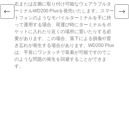
右または左腕に取り付け可能なウェアラブルタ
スリ
ーミナルWD200 Plusを発売いたします。スマー
に4
トフォンのようなモバイルターミナルを手に持
は
って運用する場合、荷運び時にターミナルをポ
パ
ケットに入れたり近くの場所に置いたりする必
ィタ
要があります。この場合、落下による損傷や置
し
き忘れが発生する場合があります。WD200 Plus
送
は、手首にワンタッチで装着が可能ですのでこ
す
のような問題の発生を回避することができま
す。