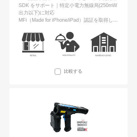
SDK をサポート｜特定小電力無線局(250mW
出力以下)に対応
MFi（Made for iPhone/iPad）認証を取得した
RP902 MFiは、 iOSユーティリティとSDK を
サポートしています。RP902 MFiはコンパク
ト、軽量そして耐久性に優れたUHF帯RFID
リーダーです。RP902 MFiは、在庫確認、棚
卸し、資産管理などの多くのデータ収集業務
で作業を最大限に効率化することが出来ま
比較する
す。