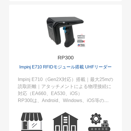
RP300
Impinj E710 RFIDモジュール搭載 UHFリーダー
Impinj E710（Gen2X対応）搭載｜最大25mの
読取距離｜アタッチメントによる物理接続に
対応（EA660、EA530、iOS）
RP300は、Android、Windows、iOS等の機
器でご利用頂けるマルチプラットフォーム対
応 Bluetooth接続 UHF RFIDリーダーです。
また、EA660、EA530、iPhone（または
iPad）には、RP300との物理接続が可能とな