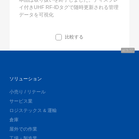
イ付きUHF RF-IDタグで随時更新される管理
データを可視化
比較する
こんにちは、UUです
お話ししましょう！
ソリューション
小売り / リテール
サービス業
ロジステックス & 運輸
倉庫
屋外での作業
工場・製造業