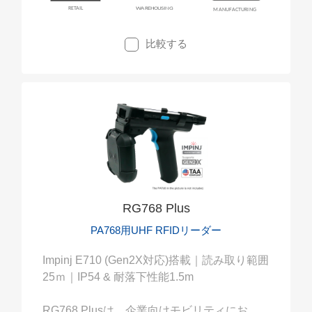
るアタッチメントが用意されています。
比較する
RG768 Plus
PA768用UHF RFIDリーダー
Impinj E710 (Gen2X対応)搭載｜読み取り範囲
25ｍ｜IP54 & 耐落下性能1.5m
RG768 Plusは、企業向けモビリティにおけ