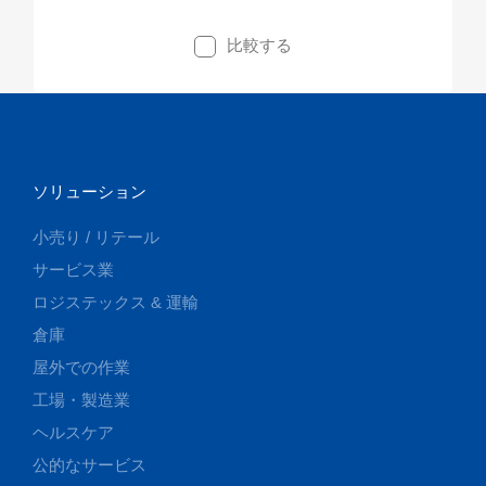
応しています。 システムインテグレータ、
比較する
RFID デバイスメーカーは、 費用対効果と高
性能に利点のあるRM300を皆様の製品開発に
ご利用いただけます。
ソリューション
小売り / リテール
サービス業
ロジステックス & 運輸
倉庫
屋外での作業
工場・製造業
ヘルスケア
公的なサービス