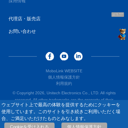
採用情報
こんにちは、UUです
お話ししましょう！
代理店・販売店
お問い合わせ
MoboLink WEBSITE
個人情報保護方針
利用規約
© Copyright 2026, Unitech Electronics Co., LTD. All rights
reserved. All other trademarks are the property of their
ウェブサイト上で最高の体験を提供するためにクッキーを
respective owners.
使用しています。このサイトを引き続きご利用いただく場
合、ご満足いただけたものとみなします。
0
/
5
比較する
Cookieを受け入れる
個人情報保護方針