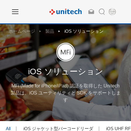
ホームページ
製品
iOS ソリューション
iOS ソリューション
MFi (Made for iPhone/iPad) 認証を取得した Unitech
製品は、iOS ユーティリティと SDK をサポートしま
す
All
iOS ジャケット型バーコードリーダ
iOS UHF 