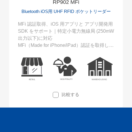
RP902 MFi
Bluetooth iOS用 UHF RFID ポケットリーダー
MFi 認証取得、iOS 用アプリと アプリ開発用
SDK をサポート｜特定小電力無線局 (250mW
出力以下)に対応
MFi（Made for iPhone/iPad）認証を取得した
RP902 MFiは、 iOSユーティリティとSDK を
サポートしています。RP902 MFiはコンパク
ト、軽量そして耐久性に優れたUHF帯RFID
リーダーです。RP902 MFiは、在庫確認、棚
卸し、資産管理などの多くのデータ収集業務
で作業を最大限に効率化することが出来ま
比較する
す。