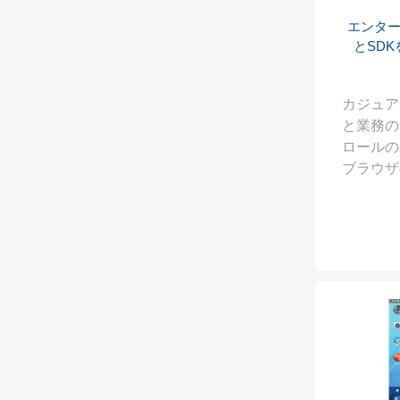
エンタ
とSD
カジュア
と業務の
ロールの
ブラウザ
さい。包括
業務に使
を強化し、
ウェアの
す。