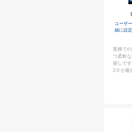
ユーザ
細に設
業務での
つ柔軟なA
探しですか?
2.0 
ELaunc
クセス制
に設定で
フェース
ました。EL
Andro
トする必
者にとっ