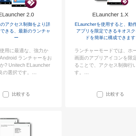
ELauncher 1.X
ELauncher 2.0
ELauncherを使用すると、動
ーのアクセス制御をより詳
アプリを限定できるキオスク
定できる、最新のランチャ
ドを簡単に構成できます
ー
ランチャーモードでは、ホ
使用に最適な、強力か
画面のアプリアイコンを限
ndroid ランチャーをお
ることで、アクセス制御行
 Unitech ELauncher
す。
が最良の選択です。
キオスクモードでは、端末
her 2.0 は、強化されたア
と同時に指定したアプリが
御機能を備え、直感的
比較する
比較する
上がり、
きるユーザーインター
指定したアプリの専用機器
にバージョンアップし
て動作します。
auncher 2.0 は、
idデバイスをマネージメン
要があるシステム管理
て、究極のソリューシ