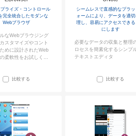
ープライズ・コントロール
シームレスで直感的なプラッ
Kを完全統合したモダンな
ォームにより、データを適切
Webブラウザ
理し、容易にアクセスできる
にします
ルなWebブラウジング
必要なデータの収集と整理
カスタマイズやコント
ロセスを簡素化するシンプ
ために設計されたWeb
テキストエディタ
の柔軟性をお試しくだ
的なEBrowser SDKで
用するWebアプリ機能
比較する
比較する
WebとUnitechハード
統合を深く掘り下げま