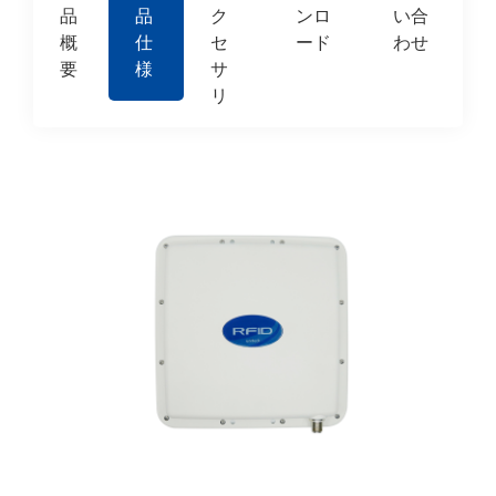
品
品
ク
ンロ
い合
概
仕
セ
ード
わせ
要
様
サ
リ