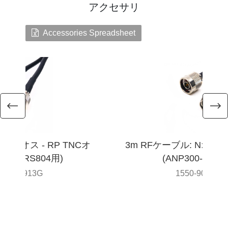
アクセサリ
Accessories Spreadsheet
ル: Nオス - RP TNCオ
3m RFケーブル: Nオス -
-300-RS804用)
(ANP300-RS80
50-905913G
1550-905912