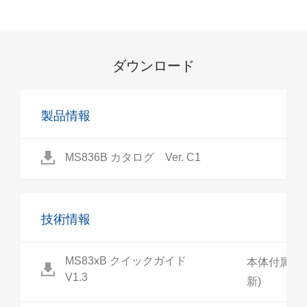
ダウンロード
製品情報
MS836B カタログ Ver. C1
技術情報
MS83xB クイックガイド
本体付属説明
V1.3
新)