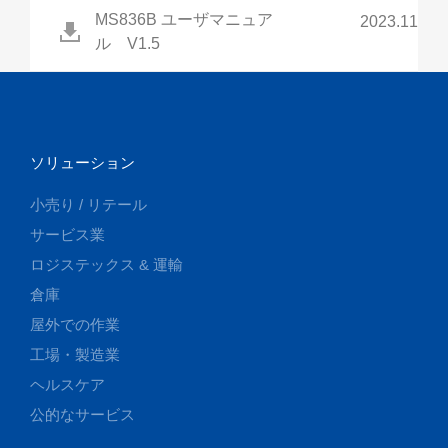
MS836B ユーザマニュア
2023.11更
ル V1.5
ソリューション
小売り / リテール
サービス業
ロジステックス & 運輸
倉庫
屋外での作業
工場・製造業
ヘルスケア
公的なサービス