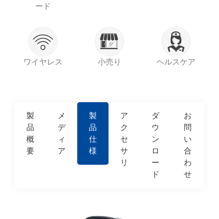
ード
ワイヤレス
小売り
ヘルスケア
製
メ
製
ア
ダ
お
品
デ
品
ク
ウ
問
概
ィ
仕
セ
ン
い
要
ア
様
サ
ロ
合
リ
ー
わ
ド
せ