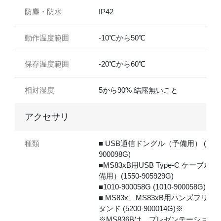
防塵・防水
IP42
動作温度範囲
-10℃から50℃
保存温度範囲
-20℃から60℃
相対湿度
5から90% 結露無いこと
アクセサリ
種類
■ USB通信ドングル（予備用） (5500
900098G)
■MS83xB用USB Type-C ケーブル（
備用）(1550-905929G)
■1010-900058G (1010-900058G)
■ MS83x、MS83xB用ハンズフリー
タンド (5200-900014G)※
※MS836Bは、プレゼンテーション