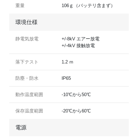
重量
106ｇ（バッテリ含まず）
環境仕様
静電気放電
+/-8kV エアー放電
+/-4kV 接触放電
落下テスト
1.2 ｍ
防塵・防水
IP65
動作温度範囲
-10℃から50℃
保存温度範囲
-20℃から60℃
電源