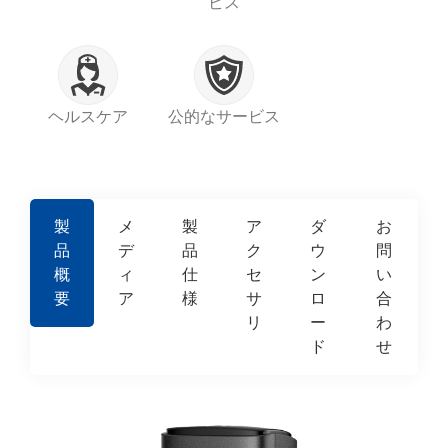
ビス
ヘルスケア
公的なサービス
製
メ
製
ア
ダ
お
品
デ
品
ク
ウ
問
概
ィ
仕
セ
ン
い
要
ア
様
サ
ロ
合
リ
ー
わ
ド
せ