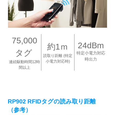
75,000
24dBm
約1ｍ
タグ
特定小電力対応
読取り距離 (特定
時
出力
小電力対応時)
連続駆動時間12時
間以上
RP902 RFIDタグの読み取り距離
（参考）