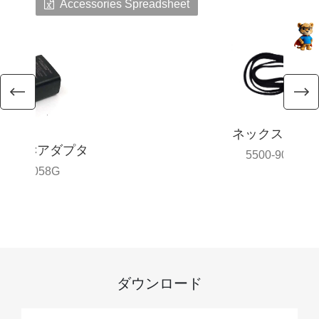
Accessories Spreadsheet
ネックストラ
電用ACアダプタ
5500-900009
10-900058G
ダウンロード