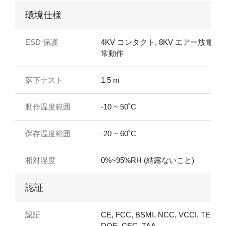
環境仕様
ESD 保護
4KV コンタクト, 8KV エアー放電後
常動作
落下テスト
1.5 m
動作温度範囲
-10 ~ 50˚C
保存温度範囲
-20 ~ 60˚C
相対湿度
0%~95%RH (結露ないこと)
認証
認証
CE, FCC, BSMI, NCC, VCCI, TELEC
DOE, CEC, TAA