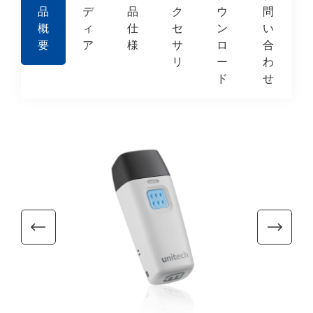
品
デ
品
ク
ウ
問
概
ィ
仕
セ
ン
い
要
ア
様
サ
ロ
合
リ
ー
わ
ド
せ