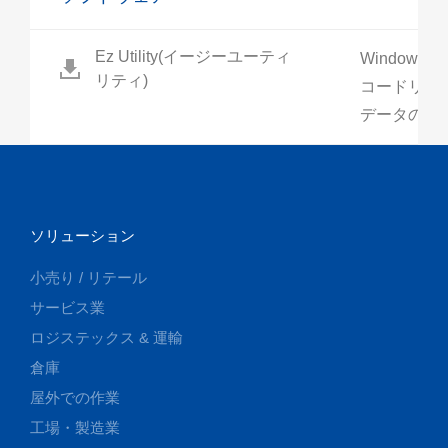
Ez Utility(イージーユーティ
Windows
リティ)
コードリー
データの加
ソリューション
小売り / リテール
サービス業
ロジステックス & 運輸
倉庫
屋外での作業
工場・製造業