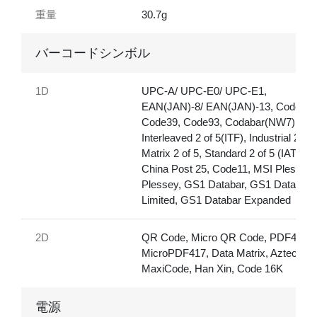
重量
30.7g
バーコードシンボル
1D
UPC-A/ UPC-E0/ UPC-E1,
EAN(JAN)-8/ EAN(JAN)-13, Code128
Code39, Code93, Codabar(NW7),
Interleaved 2 of 5(ITF), Industrial 2 of 
Matrix 2 of 5, Standard 2 of 5 (IATA),
China Post 25, Code11, MSI Plessey,
Plessey, GS1 Databar, GS1 Databar
Limited, GS1 Databar Expanded
2D
QR Code, Micro QR Code, PDF417,
MicroPDF417, Data Matrix, Aztec,
MaxiCode, Han Xin, Code 16K
電源