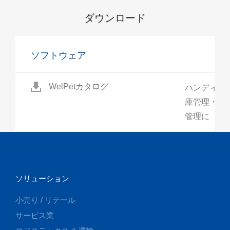
ダウンロード
ソフトウェア
WelPetカタログ
ハンディタ
庫管理・工
管理に
ソリューション
小売り / リテール
サービス業