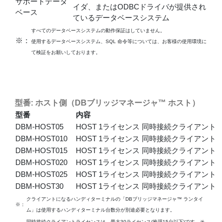
サポートデータ
イダ、またはODBCドライバが提供され
ベース
ているデータベースシステム
すべてのデータベースシステムの動作保証はしていません。
※：
使用するデータベースシステム、SQL 命令等については、お客様の使用環境に
て検証をお願いしております。
型番: ホスト側（DBブリッジマネージャ™ ホスト）
型番
内容
DBM-HOST05
HOST 1ライセンス 同時接続クライアント
DBM-HOST010
HOST 1ライセンス 同時接続クライアント 
DBM-HOST015
HOST 1ライセンス 同時接続クライアント 
DBM-HOST020
HOST 1ライセンス 同時接続クライアント 
DBM-HOST025
HOST 1ライセンス 同時接続クライアント 
DBM-HOST30
HOST 1ライセンス 同時接続クライアント 
クライアントになるハンディターミナルの「DBブリッジマネージャ™ ランタイ
※：
ム」は使用するハンディターミナル台数分が別途必要となります。
同時接続クライアントライセンスは、最大30ライセンス(推奨15台以下)です。そ