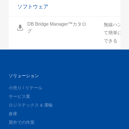
ソフトウェア
DB Bridge Manager™カタロ
無線ハンデ
グ
て簡単にデ
できる
ソリューション
小売り / リテール
サービス業
ロジステックス & 運輸
倉庫
屋外での作業