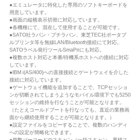
●エミュレータに特化した専用のソフトキーボードを
用意しています。
●画面の縦横表示切替に対応しています。
●各機種にて、混在して使用することが可能です。
●SATO社ラパン・プチラパン、東芝TEC社ポータブ
ルプリンタ等を無線LAN/Bluetooth接続にて対応。
SATOラベル発行ツールSmaPriにも対応。
●複数ホスト対応と本番/待機系ホストへの接続に対応
しています。
●IBM i(AS/400)への直接接続とゲートウェイを介した
接続に対応しています。
●ゲートウェイ機能を追加することで、TCPセッショ
ンが切断されてしまうようなモバイル環境下でも5250
セッションの維持を行なうことが可能となります。
（たとえコールドブートを行なっても、直近の業務画
面から継続使用することが可能となります。）
●設定ファイルをコピーすることで、複数のハンディ
への設定が簡略化できます。
●複数バーコードのスキャン（一括スキャン、累積ス