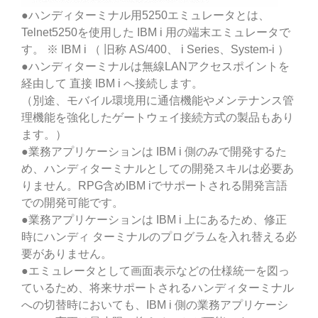
●ハンディターミナル用5250エミュレータとは、
Telnet5250を使用した IBM i 用の端末エミュレータで
す。 ※ IBM i （ 旧称 AS/400、 i Series、System-i ）
●ハンディターミナルは無線LANアクセスポイントを
経由して 直接 IBM i へ接続します。
（別途、モバイル環境用に通信機能やメンテナンス管
理機能を強化したゲートウェイ接続方式の製品もあり
ます。）
●業務アプリケーションは IBM i 側のみで開発するた
め、ハンディターミナルとしての開発スキルは必要あ
りません。RPG含めIBM iでサポートされる開発言語
での開発可能です。
●業務アプリケーションは IBM i 上にあるため、修正
時にハンディ ターミナルのプログラムを入れ替える必
要がありません。
●エミュレータとして画面表示などの仕様統一を図っ
ているため、将来サポートされるハンディターミナル
への切替時においても、IBM i 側の業務アプリケーシ