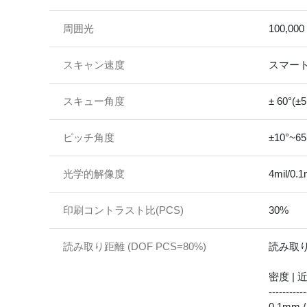
周囲光
100,00
スキャン速度
スマート
スキュー角度
± 60°(±5
ピッチ角度
±10°~65
光学的解像度
4mil/0
印刷コントラスト比(PCS)
30%
読み取り距離 (DOF PCS=80%)
読み取り深度
密度 | 近 
-----------
0.1mm /