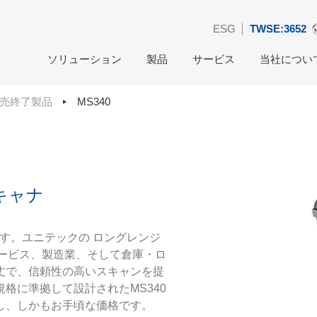
ESG
TWSE:3652
ソリューション
製品
サービス
当社につい
売終了製品
MS340
キャナ
です。ユニテックの ロングレンジ
ドサービス、製造業、そして倉庫・ロ
丈で、信頼性の高いスキャンを提
格に準拠して設計されたMS340
し、しかもお手頃な価格です。