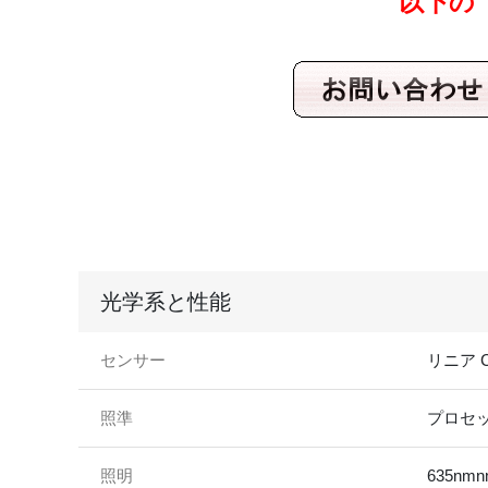
以下の
光学系と性能
センサー
リニア 
照準
プロセッサ
照明
635nm