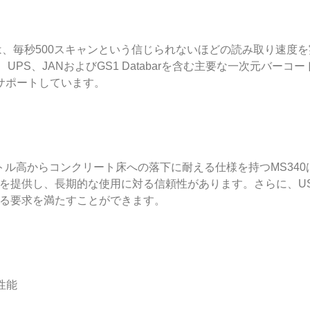
0 は、毎秒500スキャンという信じられないほどの読み取り速
UPS、JANおよびGS1 Databarを含む主要な一次元バ
サポートしています。
5メートル高からコンクリート床への落下に耐える仕様を持つMS3
果を提供し、長期的な使用に対る信頼性があります。さらに、US
対する要求を満たすことができます。
性能