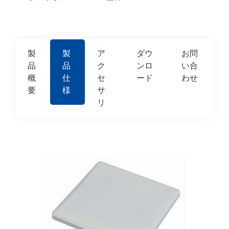
製
製
ア
ダウ
お問
品
品
ク
ンロ
い合
概
仕
セ
ード
わせ
要
様
サ
リ