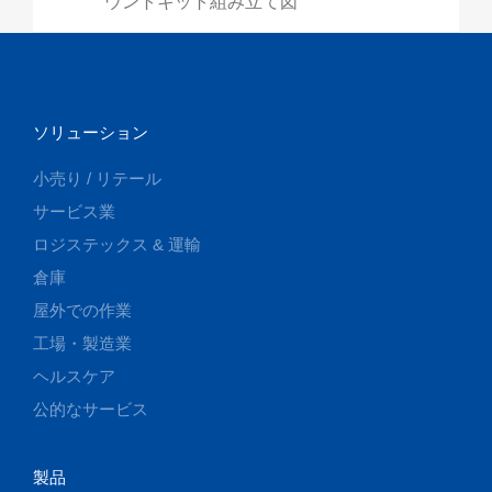
ウントキット組み立て図
ソリューション
小売り / リテール
サービス業
ロジステックス & 運輸
倉庫
屋外での作業
工場・製造業
ヘルスケア
公的なサービス
製品