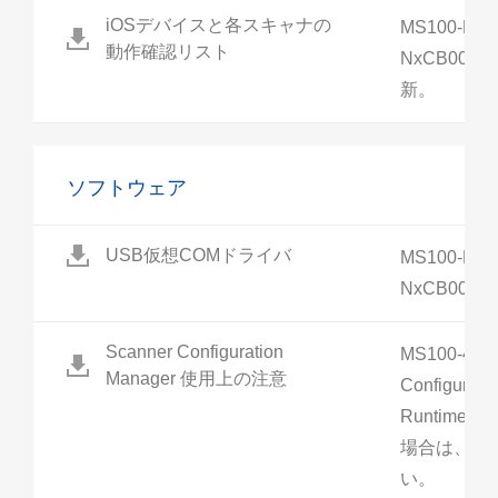
iOSデバイスと各スキャナの
MS100-NxC
動作確認リスト
NxCB00-J
新。
ソフトウェア
USB仮想COMドライバ
MS100-NxC
NxCB00-
Scanner Configuration
MS100-4J
Manager 使用上の注意
Configura
Runtime E
場合は、本
い。