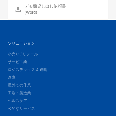
デモ機貸し出し依頼書
(Word)
ソリューション
小売り / リテール
サービス業
ロジステックス & 運輸
倉庫
屋外での作業
工場・製造業
ヘルスケア
公的なサービス