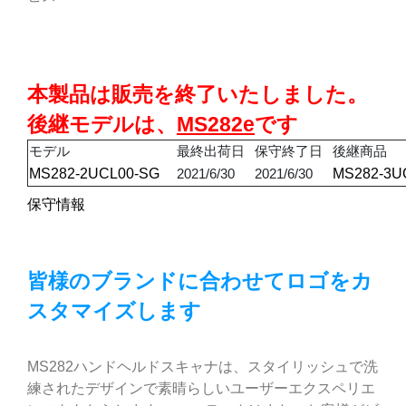
本製品は販売を終了いたしました。
後継モデルは、
MS282e
です
モデル
最終出荷日
保守終了日
後継商品
MS282-2UCL00-SG
2021/6/30
2021/6/30
MS282-3U
保守情報
皆様のブランドに合わせてロゴをカ
スタマイズします
MS282ハンドヘルドスキャナは、スタイリッシュで洗
練されたデザインで素晴らしいユーザーエクスペリエ