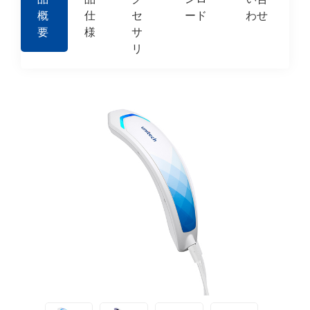
概
仕
セ
ード
わせ
要
様
サ
リ