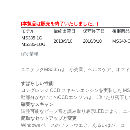
[本製品は販売を終了いたしました。]
モデル
最終出荷日
保守終了日
後継商品
MS335-1G
2013/9/10
2016/9/10
MS340-
MS335-1UG
保守情報
ユニテックMS335 は、小売業、ヘルスケア、オ
すばらしい性能
ロングレンジ CCD スキャンエンジンを実装した M
動部分がないこのCCDエンジンは、叩いたり落下
確実なスキャン
調整可能なビープ音と読み取り表示LEDにより、
簡単なセットアップと変更
Windows ベースのソフトウエア、あるいはバーコ