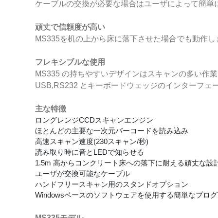
ケーブルの交換が必要な場合はユーザによって簡単
頑丈で信頼度が高い
MS335を机の上から床に落下させた場合でも動作し
フレキシブルな使用
MS335 の持ちやすいデザインはスキャンの多い
USB,RS232 とキーボードウェッジのインター
主な特徴
ロングレンジCCDスキャンエンジン
ほとんどの主要な一次元バーコードを読み込み
高速スキャン速度(230スキャン/秒)
読み取り時に音とLEDで知らせる
1.5m 高からコンクリート床への落下に耐える頑丈な設
ユーザが交換可能なケーブル
ハンドフリースキャン用のスタンドオプション
Windowsベースのソフトウェアを使用する簡単なプロ
MS335モデル