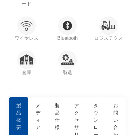
ード
ワイヤレス
Bluetooth
ロジステクス
倉庫
製造
製
メ
製
ア
ダ
お
品
デ
品
ク
ウ
問
概
ィ
仕
セ
ン
い
要
ア
様
サ
ロ
合
リ
ー
わ