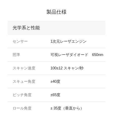
製品仕様
光学系と性能
センサー
1次元レーザエンジン
照準
可視レーザダイオード 650nm
スキャン速度
100±12 スキャン/秒
スキュー角度
±40度
ピッチ角度
±65度
ロール角度
± 35度（垂直から）