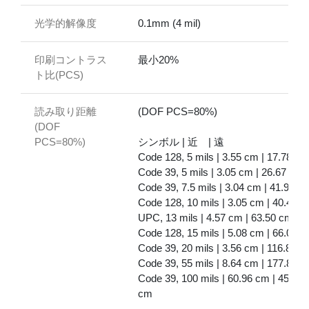
光学的解像度
0.1mm (4 mil)
印刷コントラス
最小20%
ト比(PCS)
読み取り距離
(DOF PCS=80%)
(DOF
PCS=80%)
シンボル | 近 | 遠
Code 128, 5 mils | 3.55 cm | 17.78 cm
Code 39, 5 mils | 3.05 cm | 26.67 cm
Code 39, 7.5 mils | 3.04 cm | 41.91 c
Code 128, 10 mils | 3.05 cm | 40.46c
UPC, 13 mils | 4.57 cm | 63.50 cm
Code 128, 15 mils | 5.08 cm | 66.04 
Code 39, 20 mils | 3.56 cm | 116.84 
Code 39, 55 mils | 8.64 cm | 177.80 
Code 39, 100 mils | 60.96 cm | 457.20
cm