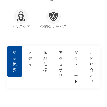
ヘルスケア
公的なサービス
製
メ
製
ア
ダ
お
品
デ
品
ク
ウ
問
概
ィ
仕
セ
ン
い
要
ア
様
サ
ロ
合
リ
ー
わ
ド
せ