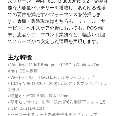
スクリーン、Wi-Fi 6E、Bluetooth® 5.2、交換可
能な大容量バッテリーを搭載し、あらゆる現場
での要件を満たすパフォーマンスを発揮しま
す。倉庫・製造現場はもちろん、リテール、サ
ービス、ヘルスケア分野においても、POS 端
末、患者ケア、フロント業務など、幅広い用途
でスムーズかつ安定した運用を実現します。
主な特徴
• Windows 11 IoT Enterprise LTSC（Windows On
Arm）OSを採用
• Wi-Fiモデル、４G-LTEモデルをラインナップ
• 10.1インチ (1920 x 1200) LCD ディスプレイ, ゴリラ
ガラス
• 軽量かつ堅牢: 690g, 厚さ 12mm
• 堅牢なデザイン: 防塵・防水 IP67, 耐落下テスト 1.5
ｍ, MILL-STD-810H
• バーコードスキャナ内蔵モデルをラインナップ