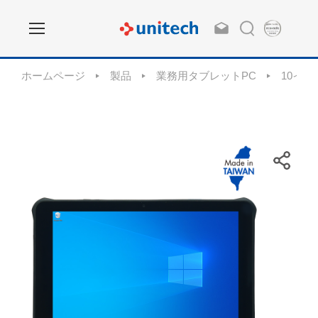
ホームページ
製品
業務用タブレットPC
10イ