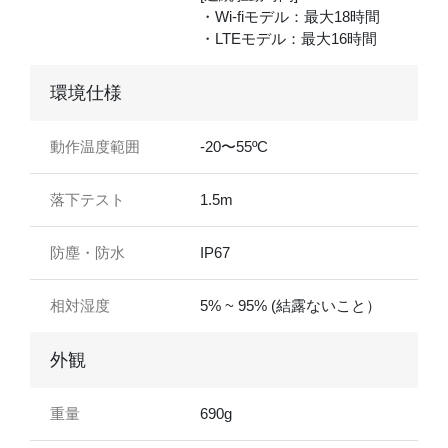
・Wi-fiモデル：最大18時間
・LTEモデル：最大16時間
環境仕様
動作温度範囲
-20〜55ºC
落下テスト
1.5m
防塵・防水
IP67
相対湿度
5% ~ 95% (結露ないこと）
外観
重量
690g