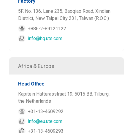
Factory
5F, No. 136, Lane 235, Baoqiao Road, Xindian
District, New Taipei City 231, Taiwan (R.O.C.)
+886-2-89121122
info@hq.ute.com
Africa & Europe
Head Office
Kapitein Hatterasstraat 19, 5015 BB, Tilburg,
the Netherlands
+31-13-4609292
info@eu.ute.com
+31-13-4609293