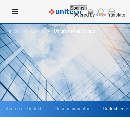
Powered by
Translate
Inicio
Acerca
Unitech en el Mundo
Acerca de Unitech
Reconocimientos
Unitech en e