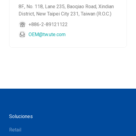
8F., No. 118, Lane 235, Baoqiao Road, Xindian
District, New Taipei City 231, Taiwan (R.O.C.)
+886-2-89121122
OEM@tw.ute.com
Soluciones
Retail