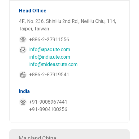
Head Office
4F., No. 236, ShinHu 2nd Rd., NeiHu Chiu, 114,
Taipei, Taiwan
+886-2-27911556
info@apac.ute.com
info@india.ute.com
info@mideast.ute.com
+886-2-87919541
India
+91-9008967441
+91-8904100256
Mainland China